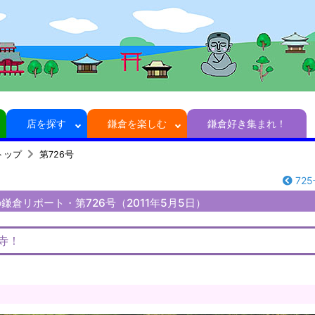
店を探す
鎌倉を楽しむ
鎌倉好き集まれ！
トップ
第726号
72
鎌倉リポート・第726号（2011年5月5日）
寺！