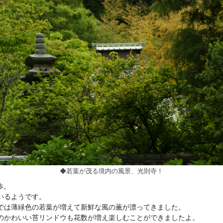
◆若葉が茂る境内の風景、光則寺！
歩。
いるようです。
では薄緑色の若葉が増えて新鮮な風の薫が漂ってきました。
のかわいい苔リンドウも花数が増え楽しむことができましたよ。