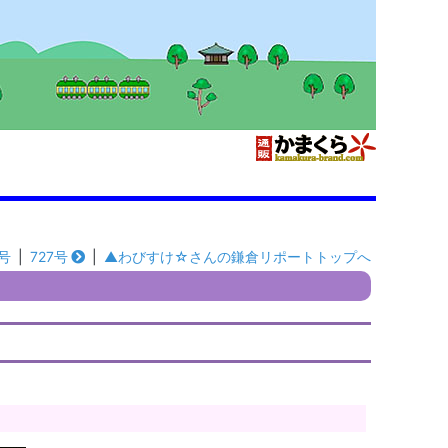
5号
|
727号
|
▲わびすけ☆さんの鎌倉リポートトップへ