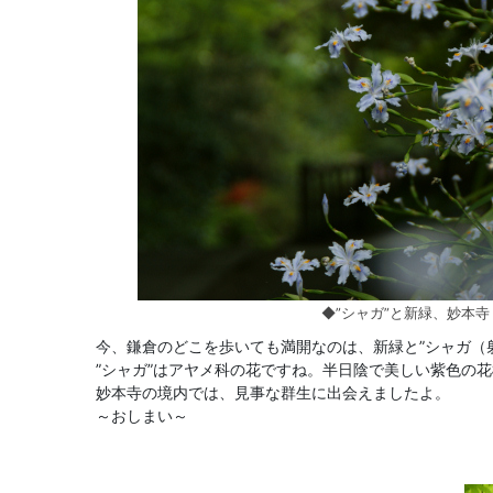
◆”シャガ”と新緑、妙本寺
今、鎌倉のどこを歩いても満開なのは、新緑と”シャガ（
”シャガ”はアヤメ科の花ですね。半日陰で美しい紫色の
妙本寺の境内では、見事な群生に出会えましたよ。
～おしまい～