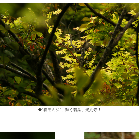
◆”春モミジ”、輝く若葉、光則寺！