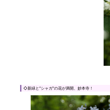
◇新緑と”シャガ”の花が満開、妙本寺！