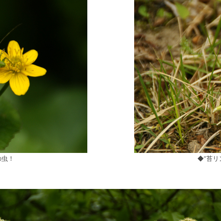
の虫！
◆”苔