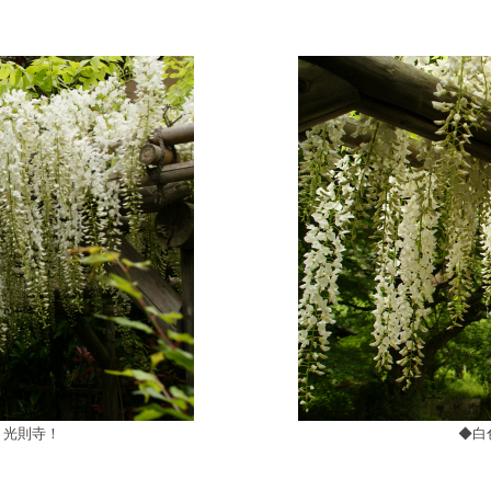
、光則寺！
◆白