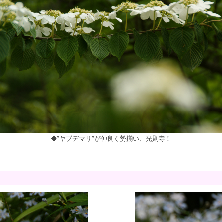
◆”ヤブデマリ”が仲良く勢揃い、光則寺！