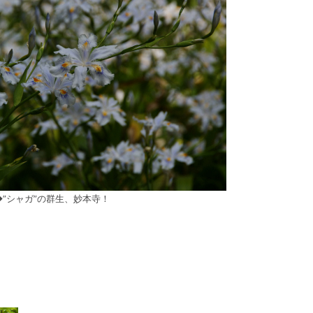
◆”シャガ”の群生、妙本寺！