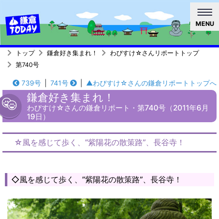
MENU
トップ
鎌倉好き集まれ！
わびすけ☆さんリポートトップ
第740号
739号
|
741号
|
▲わびすけ☆さんの鎌倉リポートトップへ
鎌倉好き集まれ！
わびすけ☆さんの鎌倉リポート・第740号（2011年6月
19日）
☆風を感じて歩く、”紫陽花の散策路”、長谷寺！
◇風を感じて歩く、”紫陽花の散策路”、長谷寺！