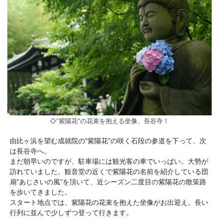
◇”紫陽花”の花束を抱える坐像、長谷寺！
由比ヶ浜を望む成就院の”紫陽花”の咲く石段の参道を下って、次
は長谷寺へ。
まだ朝早いのですが、駐車場には観光客の車でいっぱい。大勢が
訪れていました。観音堂の近くで紫陽花の名前を紹介している団
扇”あじさいの風”を頂いて、近シーズン二度目の紫陽花の散策路
を歩いてきました。
スタート地点では、紫陽花の花束を抱えた坐像がお出迎え。長い
行列に並んで少しずつ登って行きます。