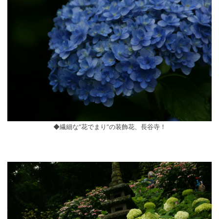
◆繊細な”花でまり”の装飾花、長谷寺！