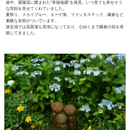
途中、紫陽花に囲まれた”幸福地蔵”を発見。いつ見ても幸せそう
な笑顔を見せてくれていました。
夏祭り、スカイブルー、エーゲ海、ファンタステック、鎌倉など
素敵な名前がついています。
放生池では花菖蒲も見頃になっており、心ゆくまで鎌倉の花を堪
能してきました。