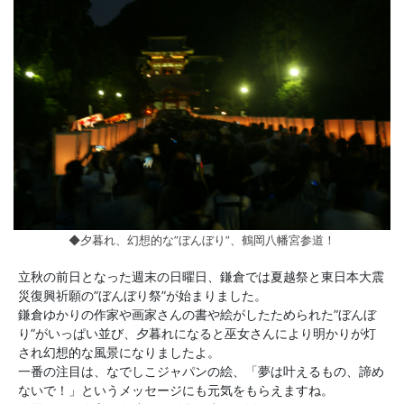
◆夕暮れ、幻想的な”ぼんぼり”、鶴岡八幡宮参道！
立秋の前日となった週末の日曜日、鎌倉では夏越祭と東日本大震
災復興祈願の”ぼんぼり祭”が始まりました。
鎌倉ゆかりの作家や画家さんの書や絵がしたためられた”ぼんぼ
り”がいっぱい並び、夕暮れになると巫女さんにより明かりが灯
され幻想的な風景になりましたよ。
一番の注目は、なでしこジャパンの絵、「夢は叶えるもの、諦め
ないで！」というメッセージにも元気をもらえますね。