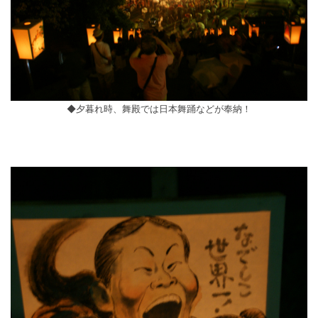
◆夕暮れ時、舞殿では日本舞踊などが奉納！