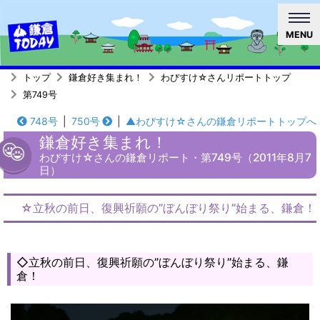
MENU
トップ
鎌倉好き集まれ！
わびすけ☆さんリポートトップ
第749号
748号
|
750号
|
▲わびすけ☆さんの鎌倉リポートトップへ
鎌倉好き集まれ！
わびすけ☆さんの鎌倉リポート・第749号（2011年8月7
日）
☆立秋の前日、復興祈願の”ぼんぼり祭り”始まる、鎌倉！
◇立秋の前日、復興祈願の”ぼんぼり祭り”始まる、鎌
倉！