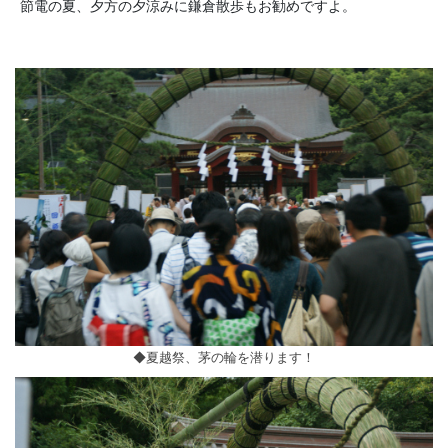
節電の夏、夕方の夕涼みに鎌倉散歩もお勧めですよ。
◆夏越祭、茅の輪を潜ります！