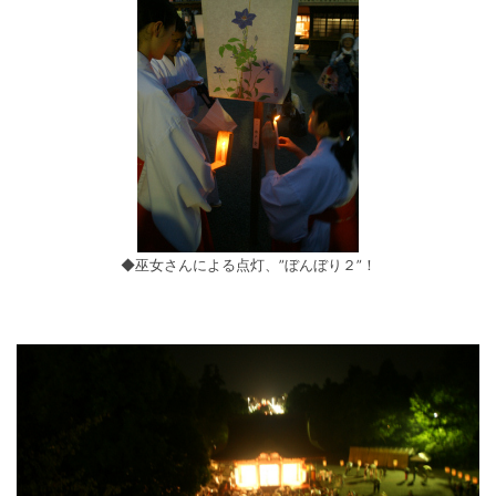
◆巫女さんによる点灯、”ぼんぼり２”！