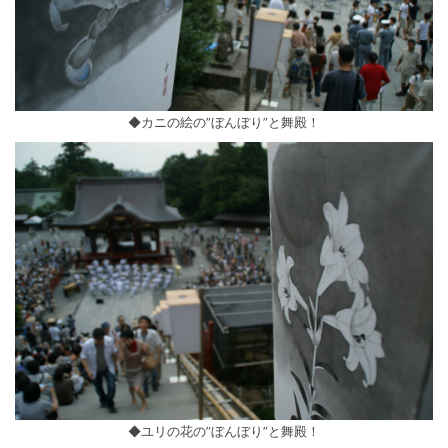
◆カニの絵の”ぼんぼり”と舞殿！
◆ユリの花の”ぼんぼり”と舞殿！