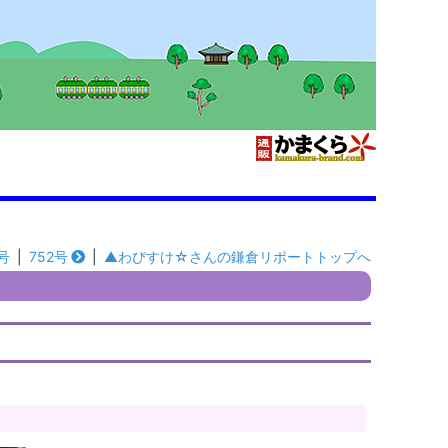
号
|
752号
|
▲わびすけ☆さんの鎌倉リポートトップへ