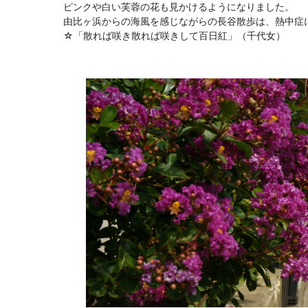
ピンクや白い芙蓉の花も見かけるようになりました。
由比ヶ浜からの海風を感じながらの長谷散歩は、熱中症
☆「散れば咲き散れば咲きして百日紅」（千代女）