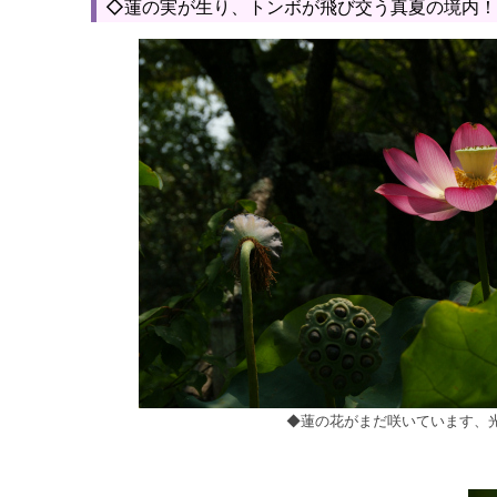
◇蓮の実が生り、トンボが飛び交う真夏の境内！
◆蓮の花がまだ咲いています、