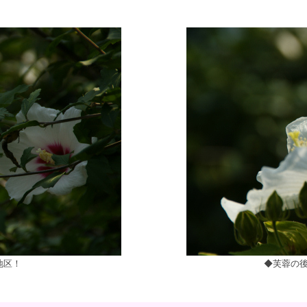
地区！
◆芙蓉の