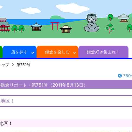
店を探す
鎌倉を楽しむ
鎌倉好き集まれ！
トップ
第751号
750
倉リポート・第751号（2011年8月13日）
谷地区！
地区！