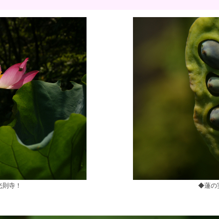
光則寺！
◆蓮の