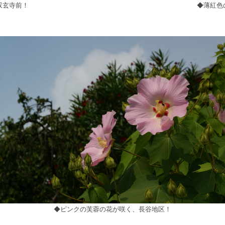
収玄寺前！
◆薄紅色
◆ピンクの芙蓉の花が咲く、長谷地区！