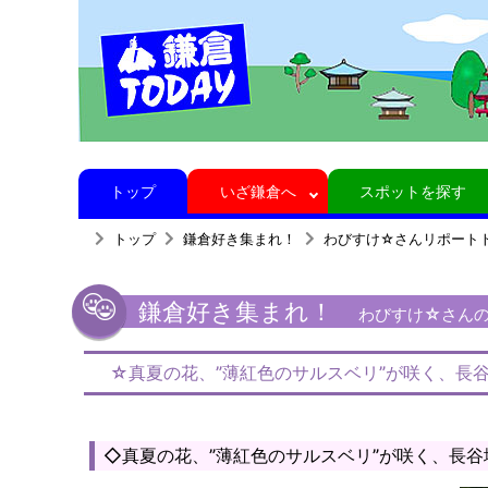
トップ
いざ鎌倉へ
スポットを探す
トップ
鎌倉好き集まれ！
わびすけ☆さんリポート
鎌倉好き集まれ！
わびすけ☆さんの鎌
☆真夏の花、”薄紅色のサルスベリ”が咲く、長
◇真夏の花、”薄紅色のサルスベリ”が咲く、長谷