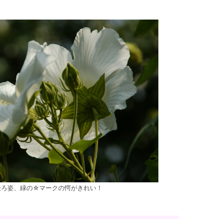
後ろ姿、緑の☆マークの愕がきれい！