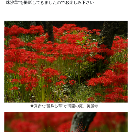
珠沙華”を撮影してきましたのでお楽しみ下さい！
◆真赤な”曼珠沙華”が満開の庭、英勝寺！