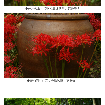
◆井戸の近くで咲く曼珠沙華、英勝寺！
◆壺の回りに咲く曼珠沙華、英勝寺！