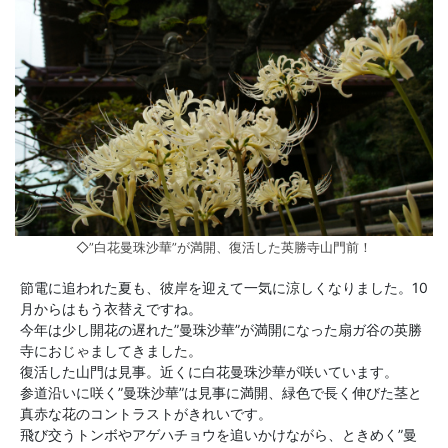
◇”白花曼珠沙華”が満開、復活した英勝寺山門前！
節電に追われた夏も、彼岸を迎えて一気に涼しくなりました。10
月からはもう衣替えですね。
今年は少し開花の遅れた”曼珠沙華”が満開になった扇ガ谷の英勝
寺におじゃましてきました。
復活した山門は見事。近くに白花曼珠沙華が咲いています。
参道沿いに咲く”曼珠沙華”は見事に満開、緑色で長く伸びた茎と
真赤な花のコントラストがきれいです。
飛び交うトンボやアゲハチョウを追いかけながら、ときめく”曼