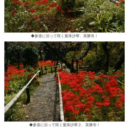
◆参道に沿って咲く曼珠沙華、英勝寺！
◆参道に沿って咲く曼珠沙華２、英勝寺！