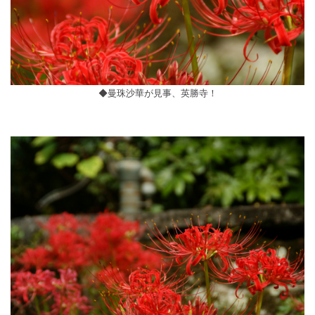
◆曼珠沙華が見事、英勝寺！