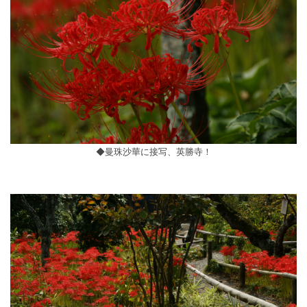
◆曼珠沙華に接写、英勝寺！