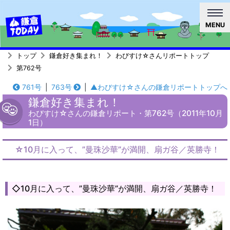
MENU
トップ
鎌倉好き集まれ！
わびすけ☆さんリポートトップ
第762号
761号
|
763号
|
▲わびすけ☆さんの鎌倉リポートトップへ
鎌倉好き集まれ！
わびすけ☆さんの鎌倉リポート・第762号（2011年10月
1日）
☆10月に入って、”曼珠沙華”が満開、扇ガ谷／英勝寺！
◇10月に入って、”曼珠沙華”が満開、扇ガ谷／英勝寺！