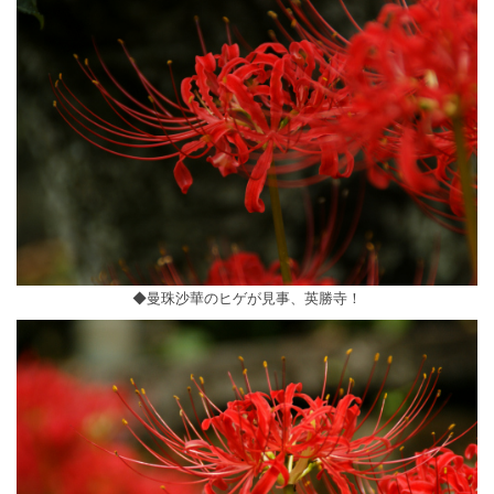
◆曼珠沙華のヒゲが見事、英勝寺！