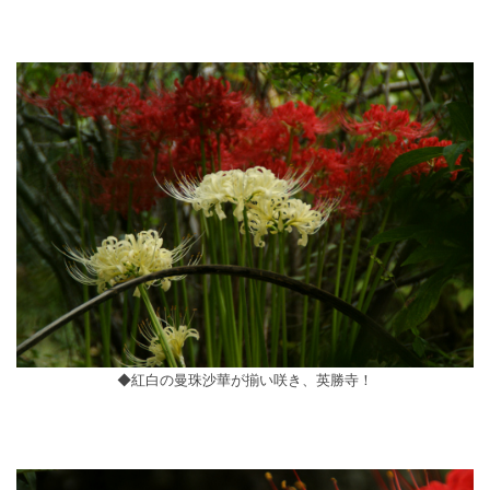
◆紅白の曼珠沙華が揃い咲き、英勝寺！