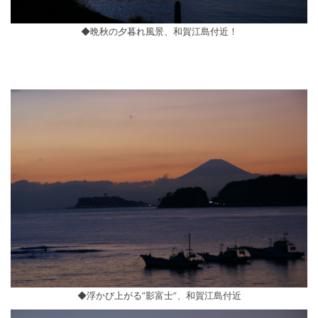
◆晩秋の夕暮れ風景、和賀江島付近！
◆浮かび上がる”影富士”、和賀江島付近