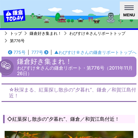
MENU
トップ
鎌倉好き集まれ！
わびすけ☆さんリポートトップ
第776号
775号
|
777号
|
▲わびすけ☆さんの鎌倉リポートトップへ
鎌倉好き集まれ！
わびすけ☆さんの鎌倉リポート・第776号（2011年11月
26日）
☆秋深まる、紅葉探し散歩の”夕暮れ”、鎌倉／和賀江島付
近！
◇紅葉探し散歩の”夕暮れ”、鎌倉／和賀江島付近！