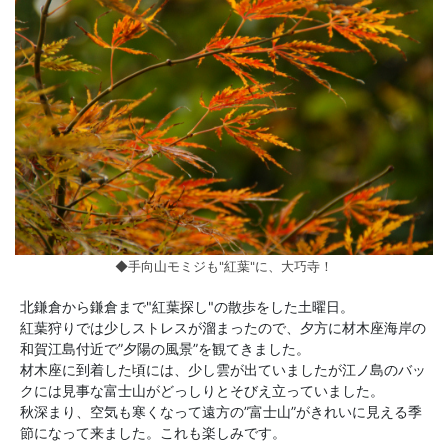
◆手向山モミジも"紅葉"に、大巧寺！
北鎌倉から鎌倉まで"紅葉探し"の散歩をした土曜日。
紅葉狩りでは少しストレスが溜まったので、夕方に材木座海岸の
和賀江島付近で”夕陽の風景”を観てきました。
材木座に到着した頃には、少し雲が出ていましたが江ノ島のバッ
クには見事な富士山がどっしりとそびえ立っていました。
秋深まり、空気も寒くなって遠方の”富士山”がきれいに見える季
節になって来ました。これも楽しみです。