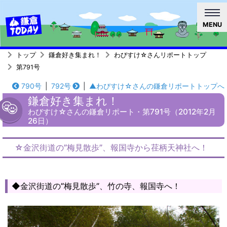
MENU
トップ
鎌倉好き集まれ！
わびすけ☆さんリポートトップ
第791号
790号
|
792号
|
▲わびすけ☆さんの鎌倉リポートトップへ
鎌倉好き集まれ！
わびすけ☆さんの鎌倉リポート・第791号（2012年2月
26日）
☆金沢街道の”梅見散歩”、報国寺から荏柄天神社へ！
◆金沢街道の”梅見散歩”、竹の寺、報国寺へ！