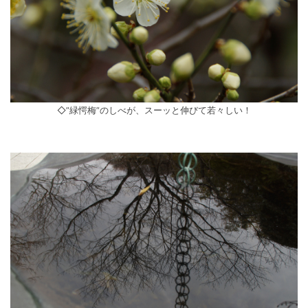
◇”緑愕梅”のしべが、スーッと伸びて若々しい！