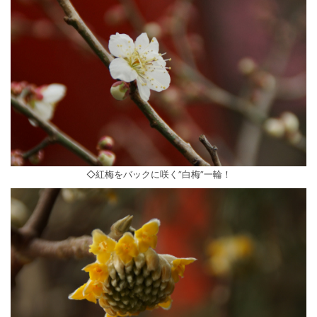
◇紅梅をバックに咲く”白梅”一輪！