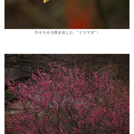
◇そろそろ咲き出した、”ミツマタ”！