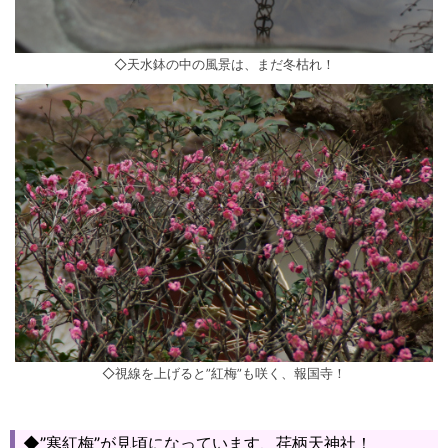
◇天水鉢の中の風景は、まだ冬枯れ！
◇視線を上げると”紅梅”も咲く、報国寺！
◆”寒紅梅”が見頃になっています、荏柄天神社！