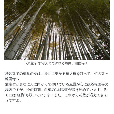
◇”孟宗竹”が天まで伸びる境内、報国寺！
浄妙寺での梅見の次は、滑川に架かる華ノ橋を渡って、竹の寺＝
報国寺へ！
孟宗竹が勇壮に天に向かって伸びている風景が心に残る報国寺の
境内ですが、今の時期、白梅の”緑愕梅”が咲き始めています。近
くには”紅梅”も咲いています！まだ、これから花数が増えてきそ
うですよ。