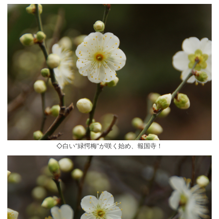
◇白い”緑愕梅”が咲く始め、報国寺！