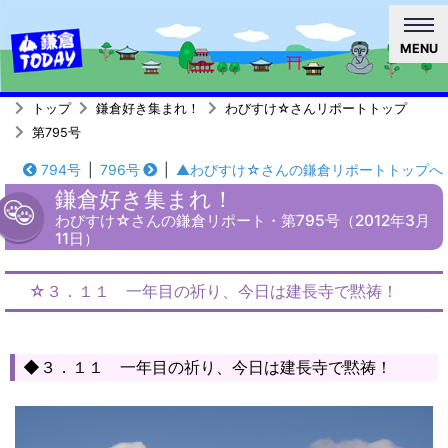
MENU
トップ
鎌倉好き集まれ！
わびすけ☆さんリポートトップ
第795号
794号
|
796号
|
▲わびすけ☆さんの鎌倉リポートトップへ
鎌倉好き集まれ！
わびすけ☆さんの鎌倉リポート・第795号（2012年3月
11日）
☆３．１１ 一年目の祈り、今日は建長寺で黙祷！
◆３．１１ 一年目の祈り、今日は建長寺で黙祷！