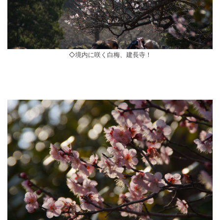
◇境内に咲く白梅、建長寺！