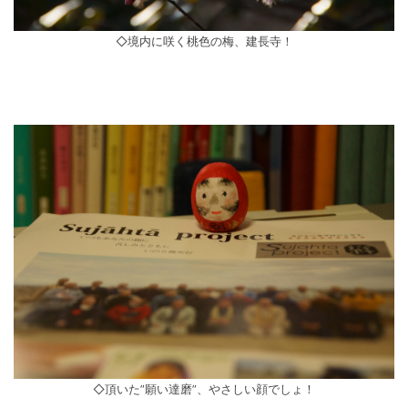
◇境内に咲く桃色の梅、建長寺！
◇頂いた”願い達磨”、やさしい顔でしょ！