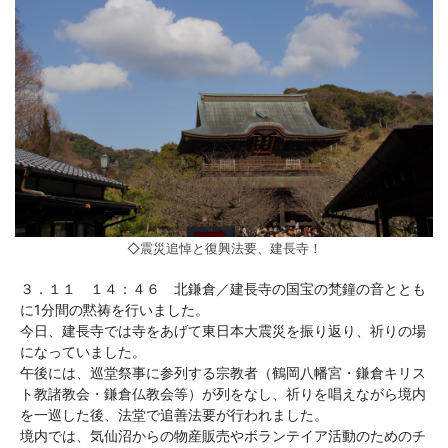
◇震災追悼と復興法要、建長寺！
３．１１ １４：４６ 北鎌倉／建長寺の国宝の梵鐘の音ととも
に1分間の黙祷を行いました。
今日、建長寺では寺をあげて東日本大震災を振り返り、祈りの場
になっていました。
午後には、巡堂祭事に参列する宗教者（鶴岡八幡宮・鎌倉キリス
ト教諸教会・鎌倉仏教会等）が列をなし、祈りを唱えながら境内
を一巡した後、法堂で追善法要が行われました。
境内では、気仙沼からの物産販売やボランテイア活動のためのチ