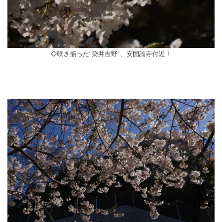
◇咲き揃った”染井吉野”、安国論寺付近！