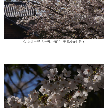
◇”染井吉野”も一部で満開、安国論寺付近！