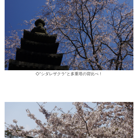
◇”シダレザクラ”と多重塔の背比べ！