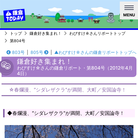
MENU
トップ
鎌倉好き集まれ！
わびすけ☆さんリポートトップ
第804号
803号
|
805号
|
▲わびすけ☆さんの鎌倉リポートトップへ
鎌倉好き集まれ！
わびすけ☆さんの鎌倉リポート・第804号（2012年4月
4日）
☆春爛漫、”シダレザクラ”が満開、大町／安国論寺！
◆春爛漫、”シダレザクラ”が満開、大町／安国論寺！