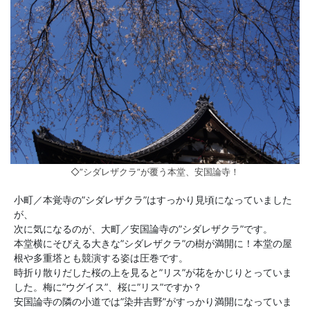
◇”シダレザクラ”が覆う本堂、安国論寺！
小町／本覚寺の”シダレザクラ”はすっかり見頃になっていました
が、
次に気になるのが、大町／安国論寺の”シダレザクラ”です。
本堂横にそびえる大きな”シダレザクラ”の樹が満開に！本堂の屋
根や多重塔とも競演する姿は圧巻です。
時折り散りだした桜の上を見ると”リス”が花をかじりとっていま
した。梅に”ウグイス”、桜に”リス”ですか？
安国論寺の隣の小道では”染井吉野”がすっかり満開になっていま