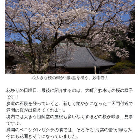
◇大きな桜の樹が祖師堂を覆う、妙本寺！
花祭りの日曜日、最後に紹介するのは、大町／妙本寺の桜の様子
です！
参道の石段を登っていくと、新しく艶やかになった二天門付近で
満開の桜が出迎えてくれます。
境内では大きな祖師堂の屋根も多い尽くすほどの桜が咲き、見事
ですよ。
満開のベニシダレザクラの隣では、そろそろ”海棠の蕾”が膨らみ
今にも花開きそうになっていました。