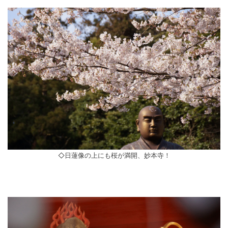
◇日蓮像の上にも桜が満開、妙本寺！