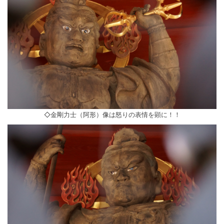
◇金剛力士（阿形）像は怒りの表情を顕に！！