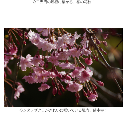
◇二天門の屋根に架かる、桜の花枝！
◇シダレザクラがきれいに咲いている境内、妙本寺！