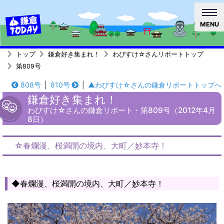
MENU
トップ
鎌倉好き集まれ！
わびすけ☆さんリポートトップ
第809号
808号
|
810号
|
▲わびすけ☆さんの鎌倉リポートトップへ
鎌倉好き集まれ！
わびすけ☆さんの鎌倉リポート・第809号（2012年4月
8日）
☆春爛漫、桜満開の境内、大町／妙本寺！
◆春爛漫、桜満開の境内、大町／妙本寺！