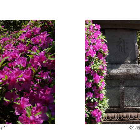
キ”！
◇宝