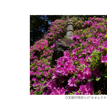
◇宝篋印塔回りの”オオムラサ