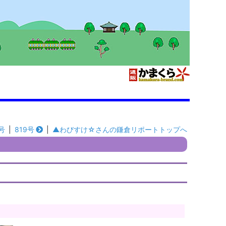
号
|
819号
|
▲わびすけ☆さんの鎌倉リポートトップへ