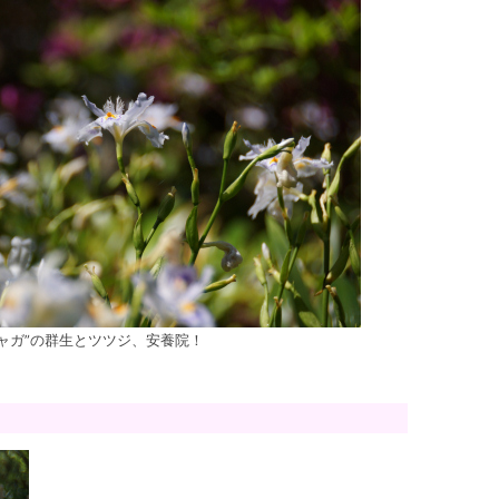
シャガ”の群生とツツジ、安養院！