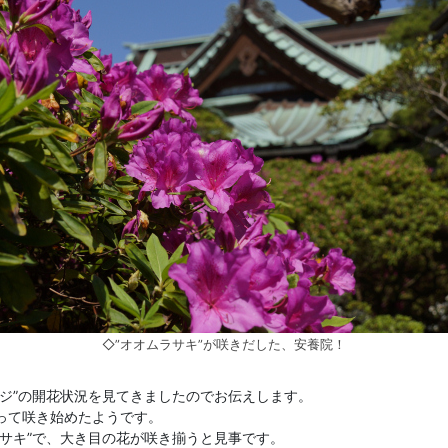
◇”オオムラサキ”が咲きだした、安養院！
。
ジ”の開花状況を見てきましたのでお伝えします。
って咲き始めたようです。
サキ”で、大き目の花が咲き揃うと見事です。