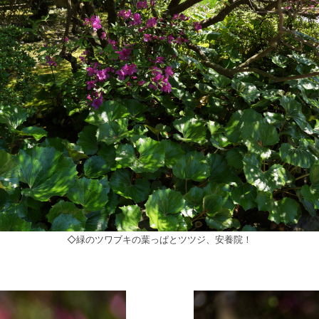
◇緑のツワブキの葉っぱとツツジ、安養院！