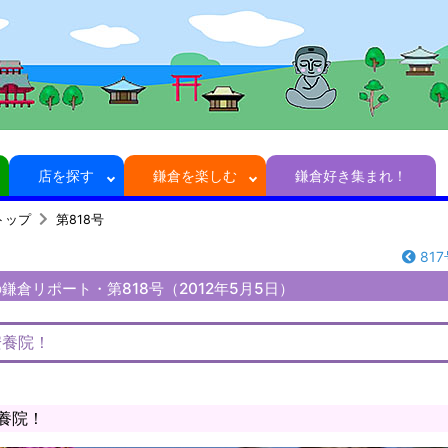
店を探す
鎌倉を楽しむ
鎌倉好き集まれ！
トップ
第818号
817
鎌倉リポート・第818号（2012年5月5日）
安養院！
養院！