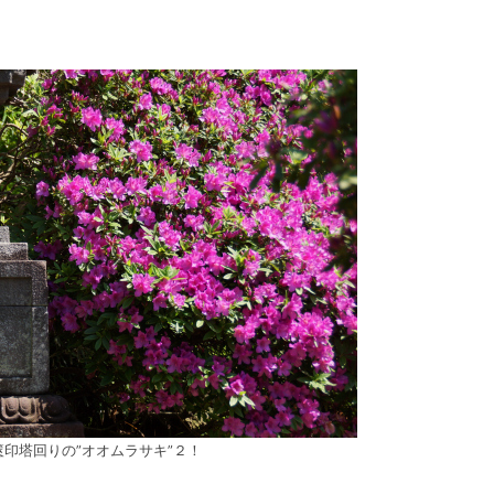
篋印塔回りの”オオムラサキ”２！