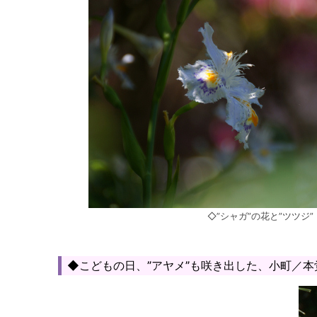
◇”シャガ”の花と”ツツジ”
◆こどもの日、”アヤメ”も咲き出した、小町／本