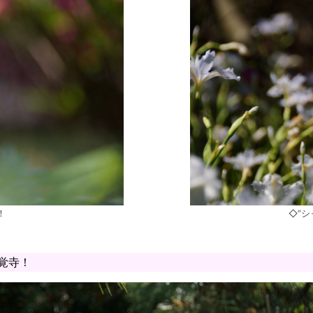
！
◇”
覚寺！