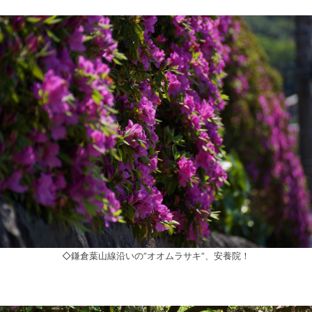
◇鎌倉葉山線沿いの”オオムラサキ”、安養院！