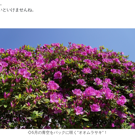
よ。
いといけませんね。
◇5月の青空をバックに咲く”オオムラサキ”！