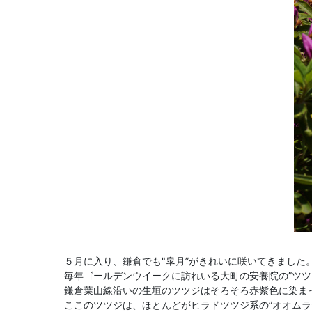
５月に入り、鎌倉でも"皐月”がきれいに咲いてきました
毎年ゴールデンウイークに訪れいる大町の安養院の”ツツ
鎌倉葉山線沿いの生垣のツツジはそろそろ赤紫色に染ま
ここのツツジは、ほとんどがヒラドツツジ系の”オオムラ