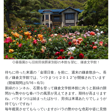
◇薔薇園から旧前田侯爵家別邸の本館を望む、鎌倉文学館！
待ちに待った来週の「金環日食」を前に、週末の鎌倉散歩へ。長
谷／鎌倉文学館では、”バラまつり２０１２”が開催されています
（開催期間は5/16～6/3）
新緑のトンネル、石畳を登って鎌倉文学館本館に向うと新緑の隙
間から艶やかな春バラの風景が見えてきます。期待が高まります
ね。バラまつりは始まったばかり、見頃は来週あたりでしょうが
待てないですね！
毎年鑑賞させてもらっていますがバラの艶やかな色彩や姿に見惚