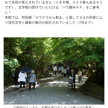
れて名前が覚えきれていません（１８８種、２２５株もあるそう
です）。文学館の受付でいただける「バラ園ＭＡＰ」をご参考
に！
本館では、特別展「カマクラから創る」と題して４人の作家によ
り現代文学と鎌倉の魅力が紹介されていました（7/8まで）
◇新緑のトンネル、石畳を抜けるとそこは春バラの風景！