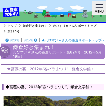
MENU
トップ
鎌倉好き集まれ！
わびすけ☆さんリポートトップ
第824号
823号
|
825号
|
▲わびすけ☆さんの鎌倉リポートトップへ
鎌倉好き集まれ！
わびすけ☆さんの鎌倉リポート・第824号（2012年5月
19日）
☆薔薇の宴、2012年”春バラまつり”、鎌倉文学館！
◆薔薇の宴、2012年”春バラまつり”、鎌倉文学館！