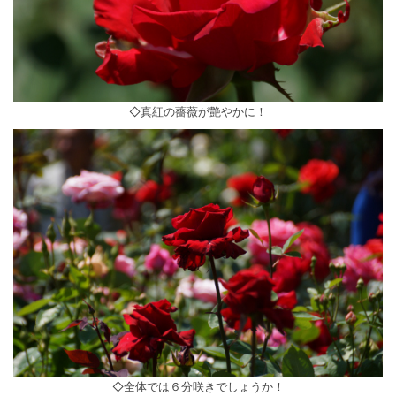
◇真紅の薔薇が艶やかに！
◇全体では６分咲きでしょうか！