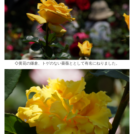
◇黄花の鎌倉、トゲのない薔薇ととして有名にねりました。