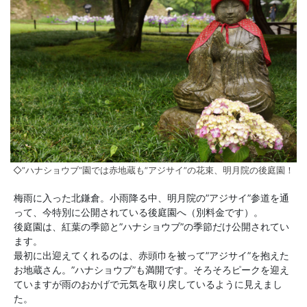
◇”ハナショウブ”園では赤地蔵も”アジサイ”の花束、明月院の後庭園！
梅雨に入った北鎌倉。小雨降る中、明月院の”アジサイ”参道を通
って、今特別に公開されている後庭園へ（別料金です）。
後庭園は、紅葉の季節と”ハナショウブ”の季節だけ公開されてい
ます。
最初に出迎えてくれるのは、赤頭巾を被って”アジサイ”を抱えた
お地蔵さん。”ハナショウブ”も満開です。そろそろピークを迎え
ていますが雨のおかげで元気を取り戻しているように見えまし
た。