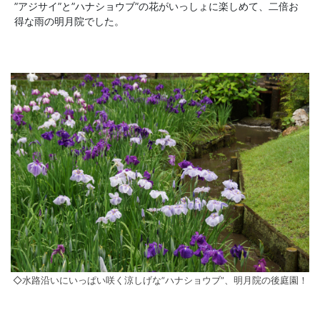
”アジサイ”と”ハナショウブ”の花がいっしょに楽しめて、二倍お
得な雨の明月院でした。
◇水路沿いにいっぱい咲く涼しげな”ハナショウブ”、明月院の後庭園！