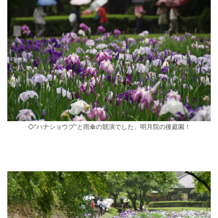
◇”ハナショウブ”と雨傘の競演でした、明月院の後庭園！