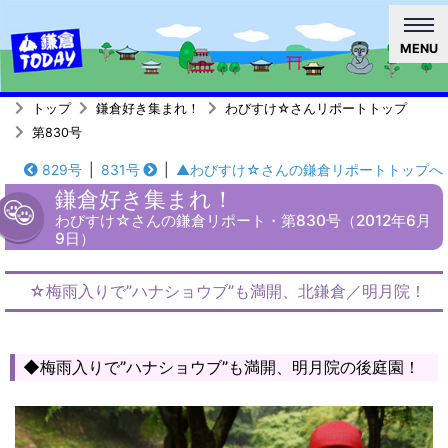
MENU
トップ
鎌倉好き集まれ！
わびすけ☆さんリポートトップ
第830号
829号
|
831号
|
▲わびすけ☆さんの鎌倉リポートトップへ
鎌倉好き集まれ！
わびすけ☆さんの鎌倉リポート・第830号（2012年6月
9日）
☆梅雨入りで”ハナショウブ”も満開、北鎌倉／明月院！
◆梅雨入りで”ハナショウブ”も満開、明月院の後庭園！