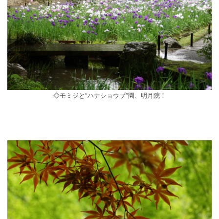
◇モミジと”ハナショウブ”園、明月院！