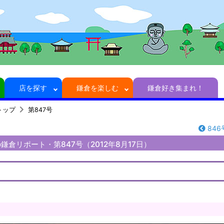
店を探す
鎌倉を楽しむ
鎌倉好き集まれ！
トップ
第847号
846
倉リポート・第847号（2012年8月17日）