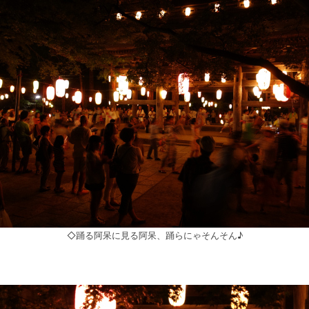
◇踊る阿呆に見る阿呆、踊らにゃそんそん♪