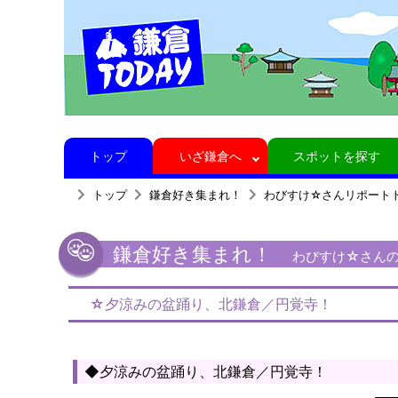
トップ
いざ鎌倉へ
スポットを探す
トップ
鎌倉好き集まれ！
わびすけ☆さんリポート
鎌倉好き集まれ！
わびすけ☆さんの鎌
☆夕涼みの盆踊り、北鎌倉／円覚寺！
◆夕涼みの盆踊り、北鎌倉／円覚寺！