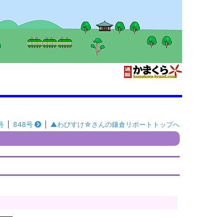
号
|
848号
|
▲わびすけ☆さんの鎌倉リポートトップへ