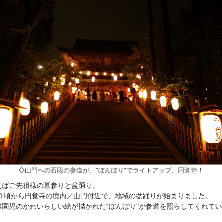
◇山門への石段の参道が、”ぼんぼり”でライトアップ、円覚寺！
えばご先祖様の墓参りと盆踊り。
０頃から円覚寺の境内／山門付近で、地域の盆踊りが始まりました。
稚園児のかわいらしい絵が描かれた”ぼんぼり”が参道を照らしてくれてい
。