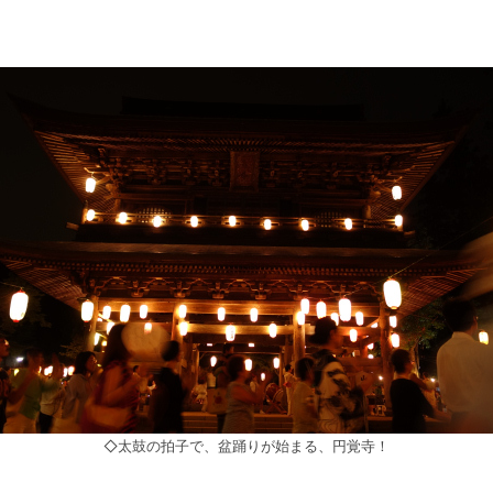
◇太鼓の拍子で、盆踊りが始まる、円覚寺！