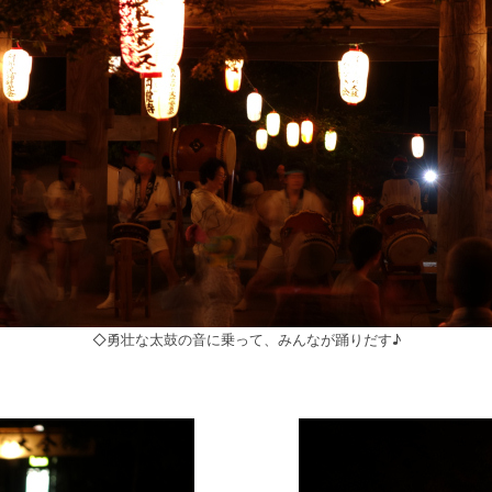
◇勇壮な太鼓の音に乗って、みんなが踊りだす♪