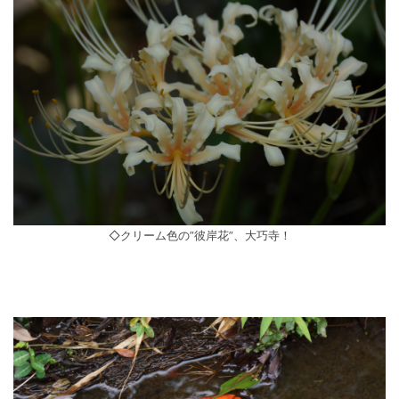
◇クリーム色の”彼岸花”、大巧寺！