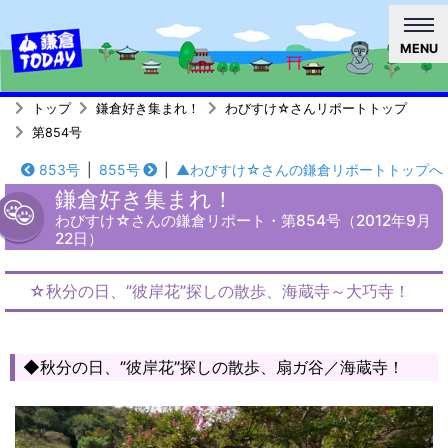
MENU
トップ
鎌倉好き集まれ！
わびすけ☆さんリポートトップ
第854号
853号
|
855号
|
▲わびすけ☆さんの鎌倉リポートトップへ
鎌倉好き集まれ！
わびすけ☆さんの鎌倉リポート・第854号（2012年9月
22日）
☆秋分の日、”彼岸花”探しの散歩、海蔵寺～大巧寺！
◆秋分の日、”彼岸花”探しの散歩、扇ガ谷／海蔵寺！