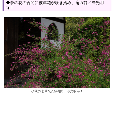
◆萩の花の合間に彼岸花が咲き始め、扇ガ谷／浄光明
寺！
◇秋の七草”萩”が満開、浄光明寺！