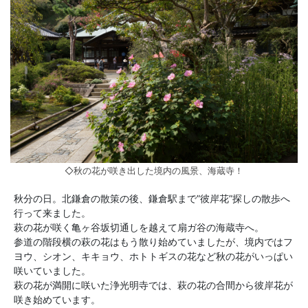
◇秋の花が咲き出した境内の風景、海蔵寺！
秋分の日。北鎌倉の散策の後、鎌倉駅まで”彼岸花”探しの散歩へ
行って来ました。
萩の花が咲く亀ヶ谷坂切通しを越えて扇ガ谷の海蔵寺へ。
参道の階段横の萩の花はもう散り始めていましたが、境内ではフ
ヨウ、シオン、キキョウ、ホトトギスの花など秋の花がいっぱい
咲いていました。
萩の花が満開に咲いた浄光明寺では、萩の花の合間から彼岸花が
咲き始めています。