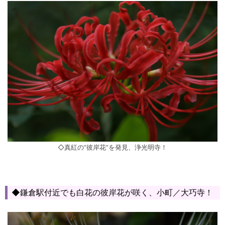
◇真紅の”彼岸花”を発見、浄光明寺！
◆鎌倉駅付近でも白花の彼岸花が咲く、小町／大巧寺！