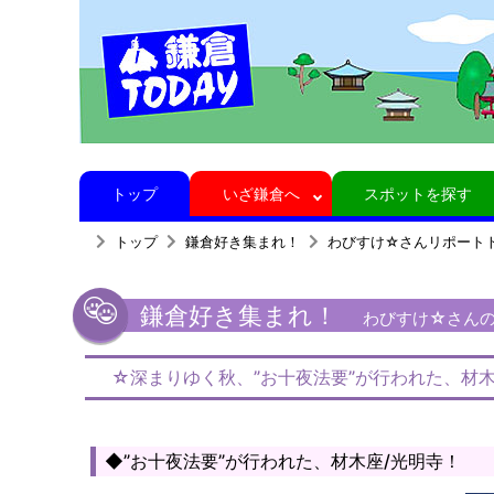
トップ
いざ鎌倉へ
スポットを探す
トップ
鎌倉好き集まれ！
わびすけ☆さんリポート
鎌倉好き集まれ！
わびすけ☆さんの鎌
☆深まりゆく秋、”お十夜法要”が行われた、材木
◆”お十夜法要”が行われた、材木座/光明寺！