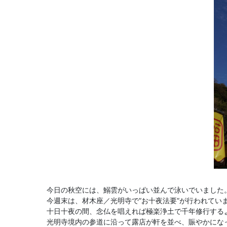
今日の秋空には、鰯雲がいっぱい並んで泳いでいました
今週末は、材木座／光明寺で”お十夜法要”が行われてい
十日十夜の間、念仏を唱えれば極楽浄土で千年修行する
光明寺境内の参道に沿って露店が軒を並べ、賑やかにな