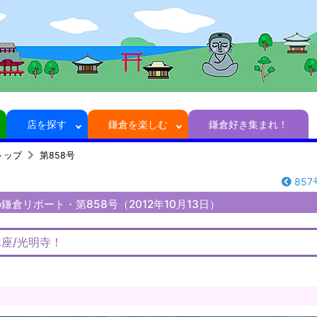
店を探す
鎌倉を楽しむ
鎌倉好き集まれ！
トップ
第858号
857
倉リポート・第858号（2012年10月13日）
座/光明寺！