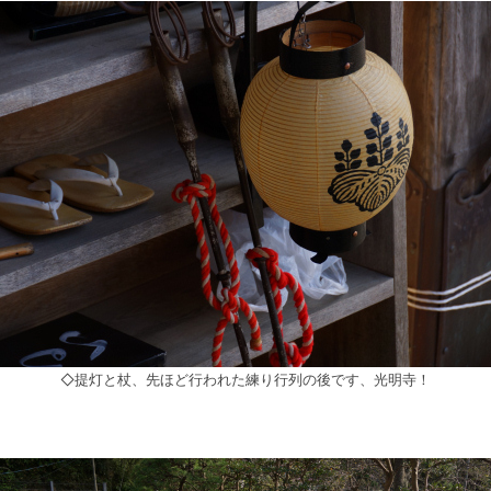
◇提灯と杖、先ほど行われた練り行列の後です、光明寺！