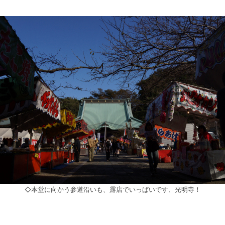
◇本堂に向かう参道沿いも、露店でいっぱいです、光明寺！