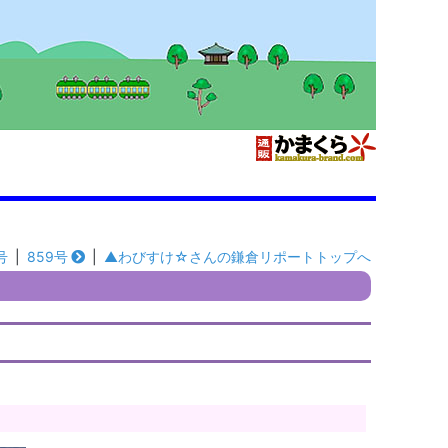
号
|
859号
|
▲わびすけ☆さんの鎌倉リポートトップへ