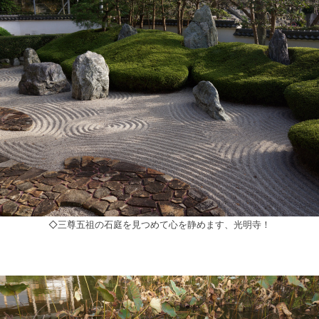
◇三尊五祖の石庭を見つめて心を静めます、光明寺！