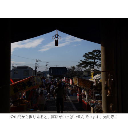
◇山門から振り返ると、露店がいっぱい並んでいます、光明寺！