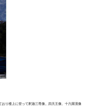
ており楼上に登って釈迦三尊像、四天王像、十六羅漢像