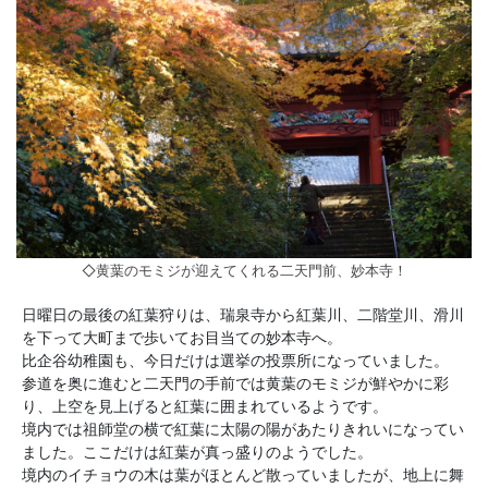
◇黄葉のモミジが迎えてくれる二天門前、妙本寺！
日曜日の最後の紅葉狩りは、瑞泉寺から紅葉川、二階堂川、滑川
を下って大町まで歩いてお目当ての妙本寺へ。
比企谷幼稚園も、今日だけは選挙の投票所になっていました。
参道を奥に進むと二天門の手前では黄葉のモミジが鮮やかに彩
り、上空を見上げると紅葉に囲まれているようです。
境内では祖師堂の横で紅葉に太陽の陽があたりきれいになってい
ました。ここだけは紅葉が真っ盛りのようでした。
境内のイチョウの木は葉がほとんど散っていましたが、地上に舞