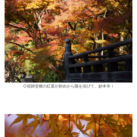
◇祖師堂横の紅葉が斜めから陽を浴びて、妙本寺！