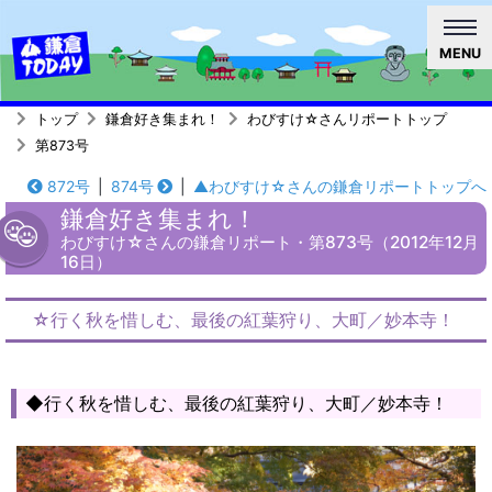
MENU
トップ
鎌倉好き集まれ！
わびすけ☆さんリポートトップ
第873号
872号
|
874号
|
▲わびすけ☆さんの鎌倉リポートトップへ
鎌倉好き集まれ！
わびすけ☆さんの鎌倉リポート・第873号（2012年12月
16日）
☆行く秋を惜しむ、最後の紅葉狩り、大町／妙本寺！
◆行く秋を惜しむ、最後の紅葉狩り、大町／妙本寺！