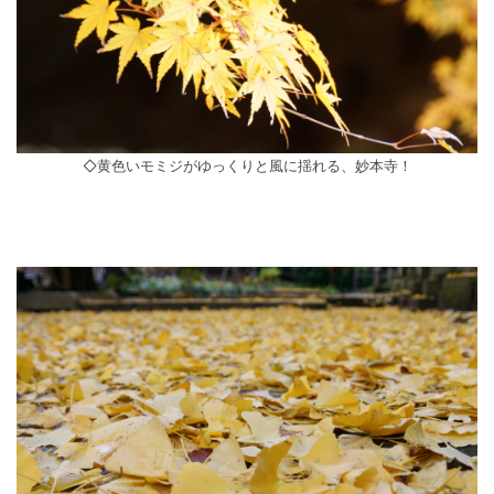
◇黄色いモミジがゆっくりと風に揺れる、妙本寺！