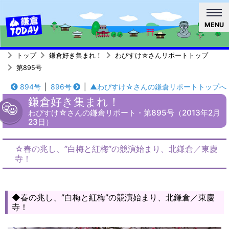
MENU
トップ
鎌倉好き集まれ！
わびすけ☆さんリポートトップ
第895号
894号
|
896号
|
▲わびすけ☆さんの鎌倉リポートトップへ
鎌倉好き集まれ！
わびすけ☆さんの鎌倉リポート・第895号（2013年2月
23日）
☆春の兆し、”白梅と紅梅”の競演始まり、北鎌倉／東慶
寺！
◆春の兆し、”白梅と紅梅”の競演始まり、北鎌倉／東慶
寺！