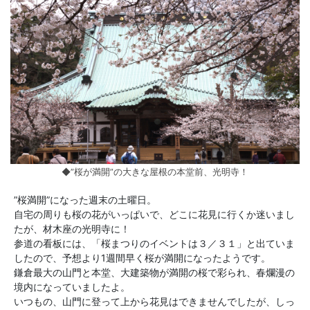
◆”桜が満開”の大きな屋根の本堂前、光明寺！
”桜満開”になった週末の土曜日。
自宅の周りも桜の花がいっぱいで、どこに花見に行くか迷いまし
たが、材木座の光明寺に！
参道の看板には、「桜まつりのイベントは３／３１」と出ていま
したので、予想より1週間早く桜が満開になったようです。
鎌倉最大の山門と本堂、大建築物が満開の桜で彩られ、春爛漫の
境内になっていましたよ。
いつもの、山門に登って上から花見はできませんでしたが、しっ