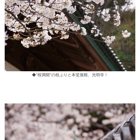
◆”桜満開”の枝ぶりと本堂屋根、光明寺！