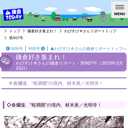
MENU
トップ
鎌倉好き集まれ！
わびすけ☆さんリポートトップ
第907号
906号
|
908号
|
▲わびすけ☆さんの鎌倉リポートトップへ
鎌倉好き集まれ！
わびすけ☆さんの鎌倉リポート・第907号（2013年3月
23日）
☆春爛漫、”桜満開”の境内、材木座／光明寺！
◇春爛漫、”桜満開”の境内、材木座／光明寺！