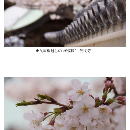
◆瓦屋根越しの”桜模様”、光明寺！