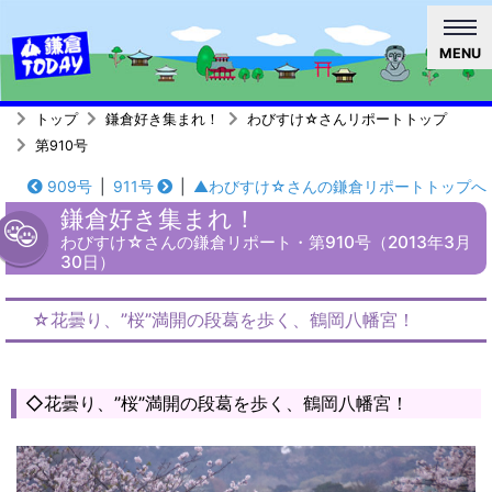
MENU
トップ
鎌倉好き集まれ！
わびすけ☆さんリポートトップ
第910号
909号
|
911号
|
▲わびすけ☆さんの鎌倉リポートトップへ
鎌倉好き集まれ！
わびすけ☆さんの鎌倉リポート・第910号（2013年3月
30日）
☆花曇り、”桜”満開の段葛を歩く、鶴岡八幡宮！
◇花曇り、”桜”満開の段葛を歩く、鶴岡八幡宮！