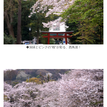
◆深緑とピンクの”桜”が彩る、西鳥居！