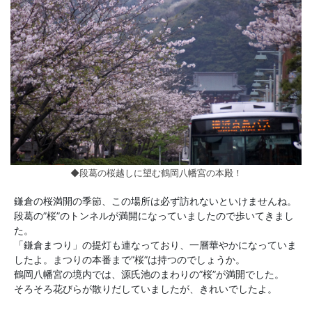
◆段葛の桜越しに望む鶴岡八幡宮の本殿！
鎌倉の桜満開の季節、この場所は必ず訪れないといけませんね。
段葛の”桜”のトンネルが満開になっていましたので歩いてきまし
た。
「鎌倉まつり」の提灯も連なっており、一層華やかになっていま
したよ。まつりの本番まで”桜”は持つのでしょうか。
鶴岡八幡宮の境内では、源氏池のまわりの”桜”が満開でした。
そろそろ花びらが散りだしていましたが、きれいでしたよ。