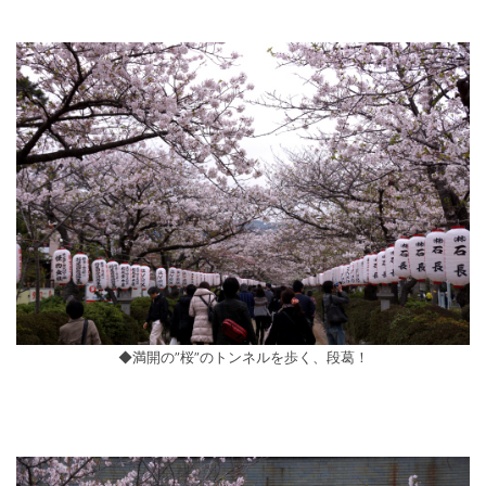
◆満開の”桜”のトンネルを歩く、段葛！