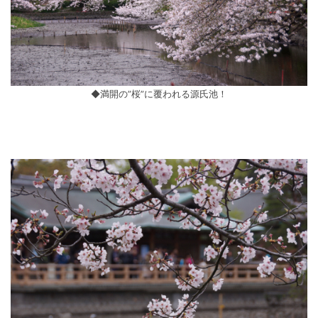
◆満開の”桜”に覆われる源氏池！