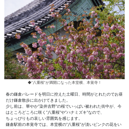
◆”八重桜”が満開になった本堂横、本覚寺！
春の鎌倉パレードを明日に控えた土曜日、時間がとれたのでお昼
だけ鎌倉散歩に出かけてきました。
少し前は、華やか”染井吉野”の桜でいっぱい被われた街中が、今
はところどころに咲く”八重桜”や”ハナミズキ”なので、
ちょっぴりもの哀しい雰囲気を感じます。
鎌倉駅前の本覚寺では、本堂横の”八重桜”が淡いピンクの花をい