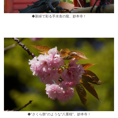
◆新緑で彩る手水舎の龍、妙本寺！
◆”さくら餅”のような”八重桜”、妙本寺！