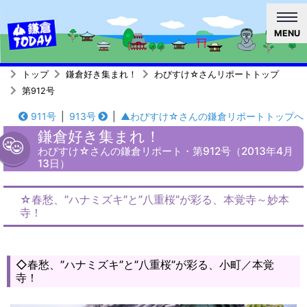
MENU
トップ
鎌倉好き集まれ！
わびすけ☆さんリポートトップ
第912号
911号
|
913号
|
▲わびすけ☆さんの鎌倉リポートトップへ
鎌倉好き集まれ！
わびすけ☆さんの鎌倉リポート・第912号（2013年4月
13日）
☆春愁、”ハナミズキ”と”八重桜”が彩る、本覚寺～妙本
寺！
◇春愁、”ハナミズキ”と”八重桜”が彩る、小町／本覚
寺！