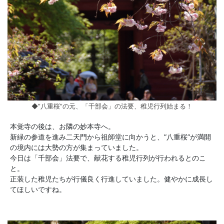
◆”八重桜”の元、「千部会」の法要、稚児行列始まる！
本覚寺の後は、お隣の妙本寺へ。
新緑の参道を進み二天門から祖師堂に向かうと、”八重桜”が満開
の境内には大勢の方が集まっていました。
今日は「千部会」法要で、献花する稚児行列が行われるとのこ
と。
正装した稚児たちが行儀良く行進していました。健やかに成長し
てほしいですね。