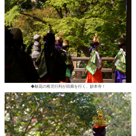
◆献花の稚児行列が回廊を行く、妙本寺！