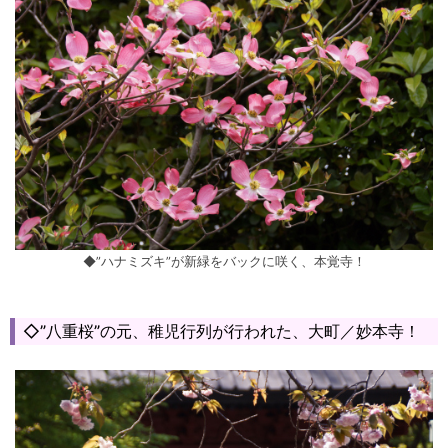
◆”ハナミズキ”が新緑をバックに咲く、本覚寺！
◇”八重桜”の元、稚児行列が行われた、大町／妙本寺！