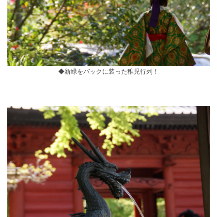
◆新緑をバックに装った稚児行列！