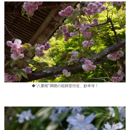
◆”八重桜”満開の祖師堂付近、妙本寺！