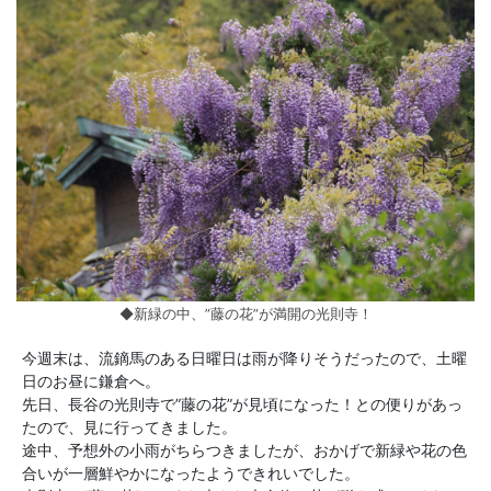
◆新緑の中、”藤の花”が満開の光則寺！
今週末は、流鏑馬のある日曜日は雨が降りそうだったので、土曜
日のお昼に鎌倉へ。
先日、長谷の光則寺で”藤の花”が見頃になった！との便りがあっ
たので、見に行ってきました。
途中、予想外の小雨がちらつきましたが、おかげで新緑や花の色
合いが一層鮮やかになったようできれいでした。