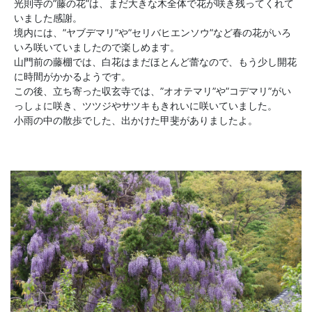
光則寺の”藤の花”は、まだ大きな木全体で花が咲き残ってくれて
いました感謝。
境内には、”ヤブデマリ”や”セリバヒエンソウ”など春の花がいろ
いろ咲いていましたので楽しめます。
山門前の藤棚では、白花はまだほとんど蕾なので、もう少し開花
に時間がかかるようです。
この後、立ち寄った収玄寺では、”オオテマリ”や”コデマリ”がい
っしょに咲き、ツツジやサツキもきれいに咲いていました。
小雨の中の散歩でした、出かけた甲斐がありましたよ。