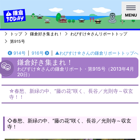
MENU
トップ
鎌倉好き集まれ！
わびすけ☆さんリポートトップ
第915号
914号
|
916号
|
▲わびすけ☆さんの鎌倉リポートトップへ
鎌倉好き集まれ！
わびすけ☆さんの鎌倉リポート・第915号（2013年4月
20日）
☆春愁、新緑の中、”藤の花”咲く、長谷／光則寺～収玄
寺！！
◇春愁、新緑の中、”藤の花”咲く、長谷／光則寺～収玄
寺！