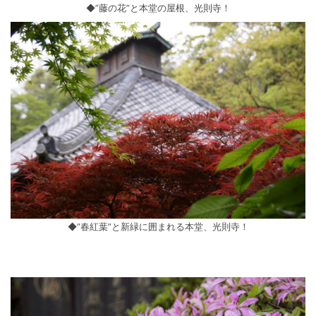
◆”藤の花”と本堂の屋根、光則寺！
◆”春紅葉”と新緑に囲まれる本堂、光則寺！