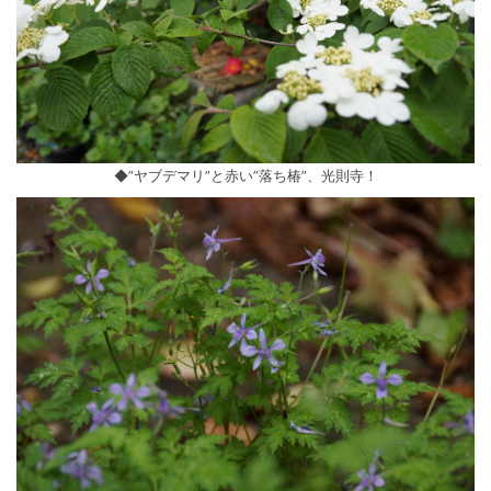
◆”ヤブデマリ”と赤い”落ち椿”、光則寺！