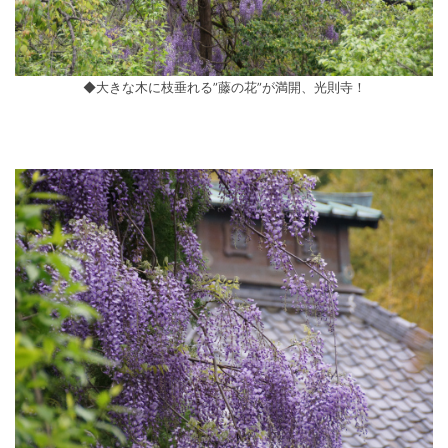
◆大きな木に枝垂れる”藤の花”が満開、光則寺！