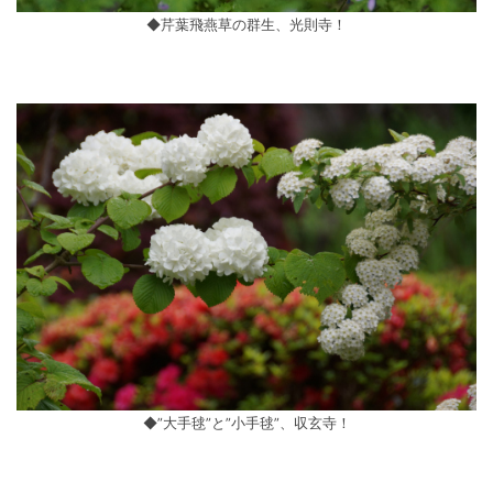
◆芹葉飛燕草の群生、光則寺！
◆”大手毬”と”小手毬”、収玄寺！