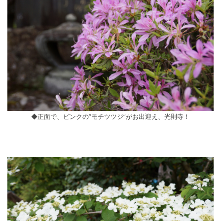
◆正面で、ピンクの”モチツツジ”がお出迎え、光則寺！