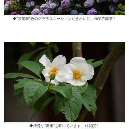
◆”紫陽花”色のグラデユエーションがきれいに、極楽寺駅前！
◆清楚な”夏椿”も咲いています、成就院！