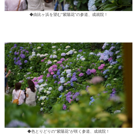
◆由比ヶ浜を望む”紫陽花”の参道、成就院！
◆色とりどりの”紫陽花”が咲く参道、成就院！