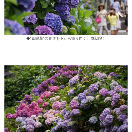
◆”紫陽花”の参道を下から振り向く、成就院！