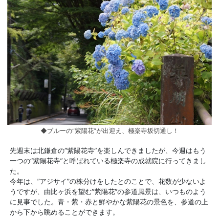
◆ブルーの”紫陽花”が出迎え、極楽寺坂切通し！
先週末は北鎌倉の”紫陽花寺”を楽しんできましたが、今週はもう
一つの”紫陽花寺”と呼ばれている極楽寺の成就院に行ってきまし
た。
今年は、”アジサイ”の株分けをしたとのことで、花数が少ないよ
うですが、由比ヶ浜を望む”紫陽花”の参道風景は、いつものよう
に見事でした。青・紫・赤と鮮やかな紫陽花の景色を、参道の上
から下から眺めることができます。