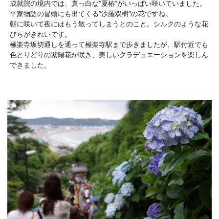
成就院の境内では、真っ白な”夏椿”がいっぱい咲いていました。
平家物語の冒頭にも出てくる”沙羅双樹”の花ですね。
朝に咲いて夜にはもう散ってしまうとのこと。シルクのような花
びらがきれいです。
極楽寺坂切通しを通って極楽寺駅まで歩きましたが、駅付近でも
色とりどりの紫陽花が咲き、美しいグラデュエーションを楽しん
できました。