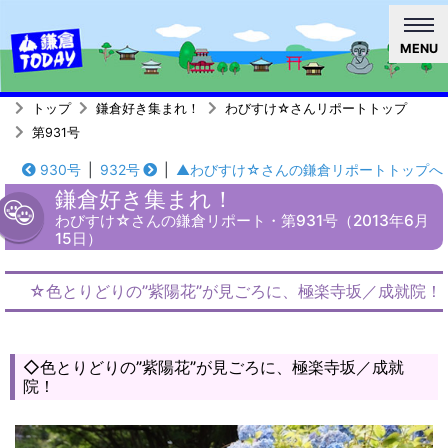
MENU
トップ
鎌倉好き集まれ！
わびすけ☆さんリポートトップ
第931号
930号
|
932号
|
▲わびすけ☆さんの鎌倉リポートトップへ
鎌倉好き集まれ！
わびすけ☆さんの鎌倉リポート・第931号（2013年6月
15日）
☆色とりどりの”紫陽花”が見ごろに、極楽寺坂／成就院！
◇色とりどりの”紫陽花”が見ごろに、極楽寺坂／成就
院！