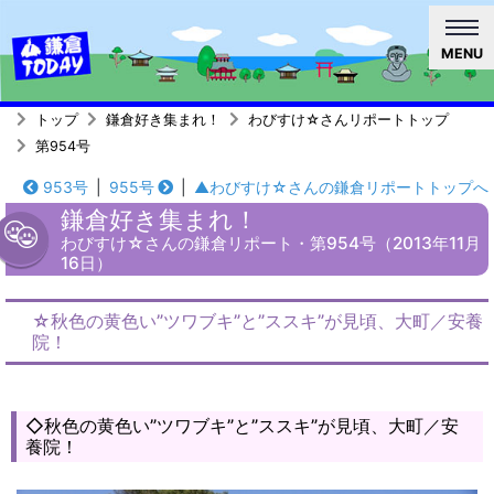
MENU
トップ
鎌倉好き集まれ！
わびすけ☆さんリポートトップ
第954号
953号
|
955号
|
▲わびすけ☆さんの鎌倉リポートトップへ
鎌倉好き集まれ！
わびすけ☆さんの鎌倉リポート・第954号（2013年11月
16日）
☆秋色の黄色い”ツワブキ”と”ススキ”が見頃、大町／安養
院！
◇秋色の黄色い”ツワブキ”と”ススキ”が見頃、大町／安
養院！