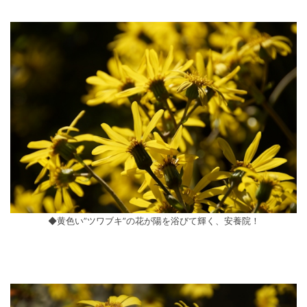
◆黄色い”ツワブキ”の花が陽を浴びて輝く、安養院！