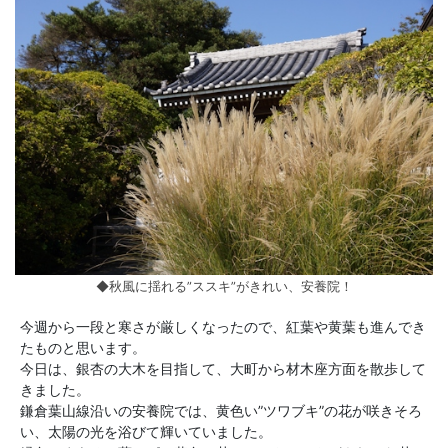
◆秋風に揺れる”ススキ”がきれい、安養院！
今週から一段と寒さが厳しくなったので、紅葉や黄葉も進んでき
たものと思います。
今日は、銀杏の大木を目指して、大町から材木座方面を散歩して
きました。
鎌倉葉山線沿いの安養院では、黄色い”ツワブキ”の花が咲きそろ
い、太陽の光を浴びて輝いていました。