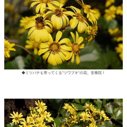
◆ミツバチも寄ってくる”ツワブキ”の花、安養院！