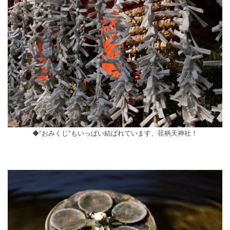
◆”おみくじ”もいっぱい結ばれています、荏柄天神社！