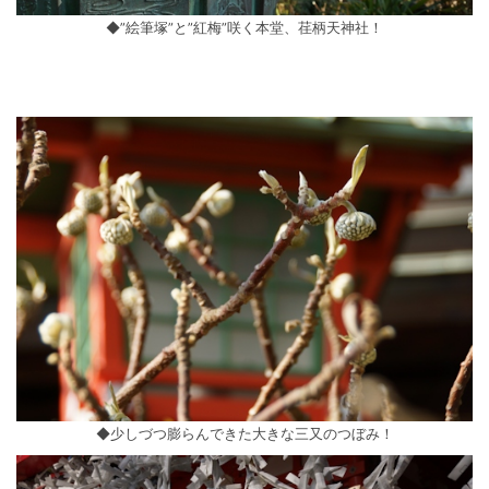
◆”絵筆塚”と”紅梅”咲く本堂、荏柄天神社！
◆少しづつ膨らんできた大きな三又のつぼみ！