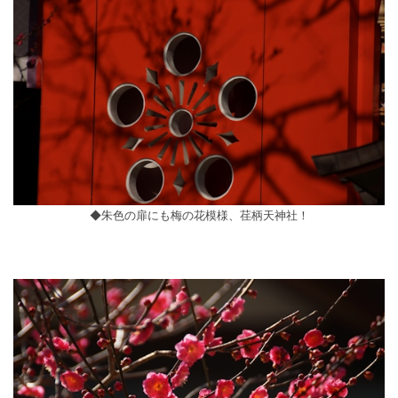
◆朱色の扉にも梅の花模様、荏柄天神社！