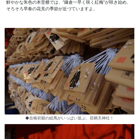
鮮やかな朱色の本堂横では、”鎌倉一早く咲く紅梅”が咲き始め、
そろそろ早春の花見の季節が近づていますよ。
◆合格祈願の絵馬がいっぱい並ぶ、荏柄天神社！