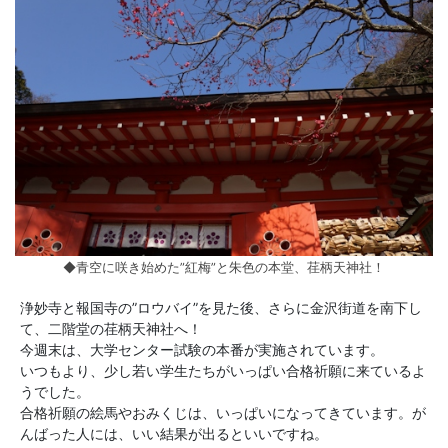
◆青空に咲き始めた”紅梅”と朱色の本堂、荏柄天神社！
浄妙寺と報国寺の”ロウバイ”を見た後、さらに金沢街道を南下し
て、二階堂の荏柄天神社へ！
今週末は、大学センター試験の本番が実施されています。
いつもより、少し若い学生たちがいっぱい合格祈願に来ているよ
うでした。
合格祈願の絵馬やおみくじは、いっぱいになってきています。が
んばった人には、いい結果が出るといいですね。