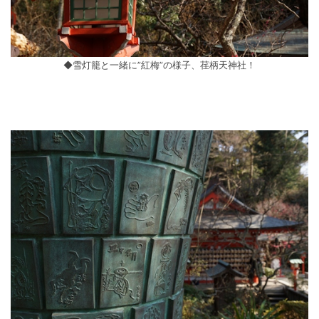
◆雪灯籠と一緒に”紅梅”の様子、荏柄天神社！