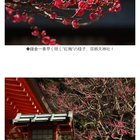
◆鎌倉一番早く咲く”紅梅”の様子、荏柄天神社！