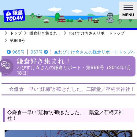
MENU
トップ
鎌倉好き集まれ！
わびすけ☆さんリポートトップ
第966号
965号
|
967号
|
▲わびすけ☆さんの鎌倉リポートトップへ
鎌倉好き集まれ！
わびすけ☆さんの鎌倉リポート・第966号（2014年1月
18日）
☆鎌倉一早い”紅梅”が咲きだした、二階堂／荏柄天神社！
◇鎌倉一早い”紅梅”が咲きだした、二階堂／荏柄天神
社！