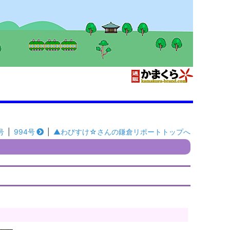
号
|
994号
|
▲わびすけ☆さんの鎌倉リポートトップへ