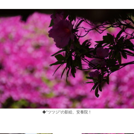
◆”ツツジ”の影絵、安養院！