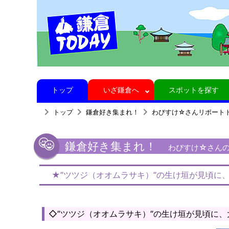
トップ
いざ鎌倉へ
スポットを探す
トップ
鎌倉好き集まれ！
わびすけ☆さんリポート
鎌倉好き集まれ！
わびすけ☆さんの
★”ツツジ（オオムラサキ）”の生け垣が見頃に
◇”ツツジ（オオムラサキ）”の生け垣が見頃に