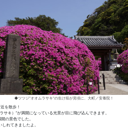
◆ツツジ”オオムラサキ”の生け垣が見頃に、大町／安養院！
付近を散歩！
ラサキ）”が満開になっている光景が目に飛び込んできます。
満開の景色でした。
いしれてきましたよ。