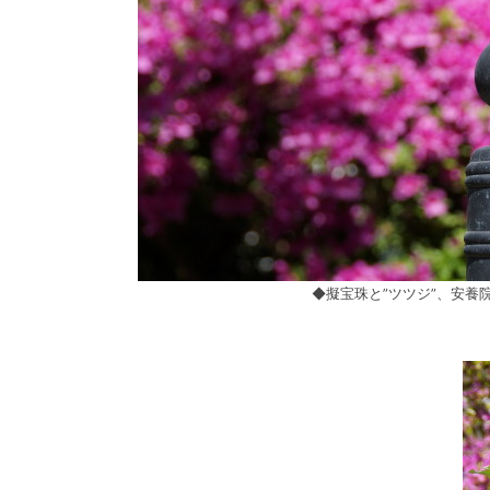
◆擬宝珠と”ツツジ”、安養