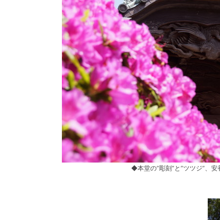
◆本堂の”彫刻”と”ツツジ”、