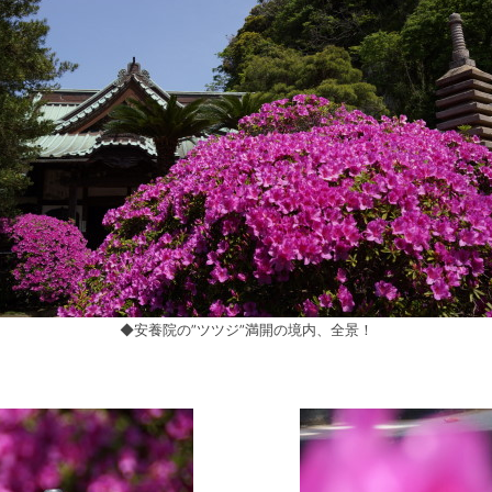
◆安養院の”ツツジ”満開の境内、全景！