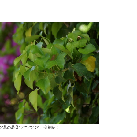
”蔦の若葉”と”ツツジ”、安養院！