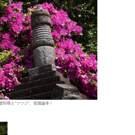
筐印塔と”ツツジ”、安国論寺！