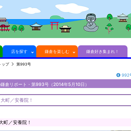
店を探す
鎌倉を楽しむ
鎌倉好き集まれ！
トップ
第993号
992
鎌倉リポート・第993号（2014年5月10日）
、大町／安養院！
、大町／安養院！