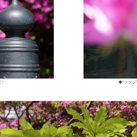
院！
◆”ツツジ