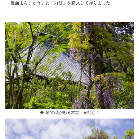
「覆面まんじゅう」と「力餅」を購入して帰りました。
◆”藤”の花が彩る本堂、光則寺！