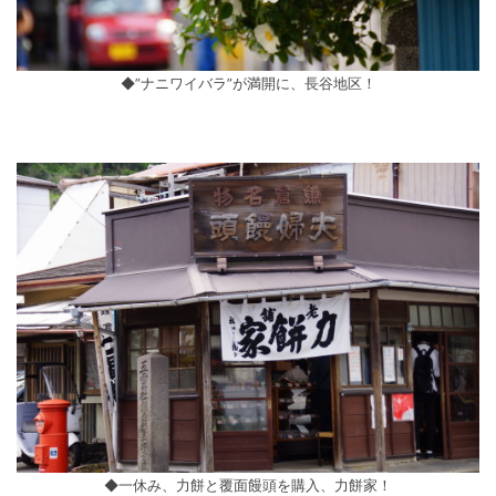
◆”ナニワイバラ”が満開に、長谷地区！
◆一休み、力餅と覆面饅頭を購入、力餅家！