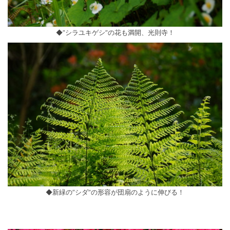
◆”シラユキゲシ”の花も満開、光則寺！
◆新緑の”シダ”の形容が団扇のように伸びる！