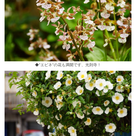
◆”エビネ”の花も満開です、光則寺！