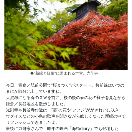
◆”新緑と紅葉”に囲まれる本堂、光則寺！
今日、青森／弘前公園で”桜まつり”がスタート。桜前線はいつの
まにか随分北上していますね。
大混雑になる春のＧＷを前に、桜の後の春の花の様子を見ながら
鎌倉／長谷地区を散歩しました。
光則寺や長谷寺付近は、”藤”の花や”ツツジ”ががきれいに咲き、
ウグイスなどの小鳥の歌声を聞きながら眩しくなった新緑の中で
リフレッシュできましたよ。
最後に力餅家さんで、昨年の映画「海街diary」でも登場した