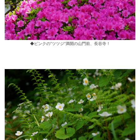
◆ピンクの”ツツジ”満開の山門前、長谷寺！