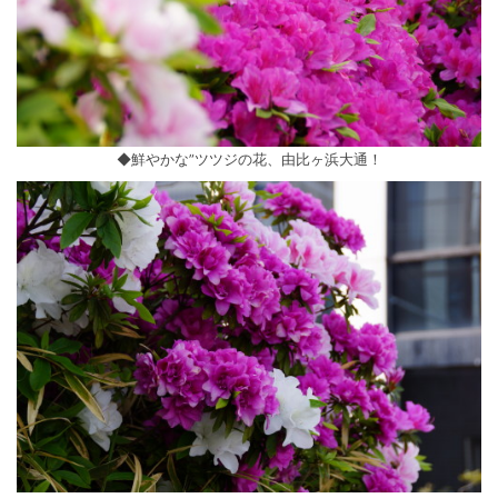
◆鮮やかな”ツツジの花、由比ヶ浜大通！