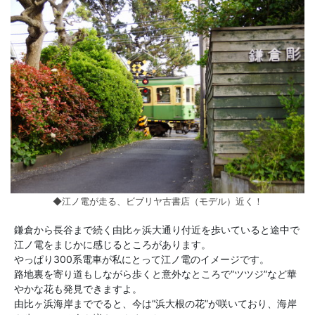
◆江ノ電が走る、ビブリヤ古書店（モデル）近く！
鎌倉から長谷まで続く由比ヶ浜大通り付近を歩いていると途中で
江ノ電をまじかに感じるところがあります。
やっぱり300系電車が私にとって江ノ電のイメージです。
路地裏を寄り道もしながら歩くと意外なところで”ツツジ”など華
やかな花も発見できますよ。
由比ヶ浜海岸まででると、今は”浜大根の花”が咲いており、海岸