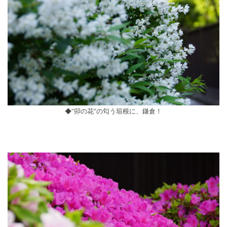
◆”卯の花”の匂う垣根に、鎌倉！