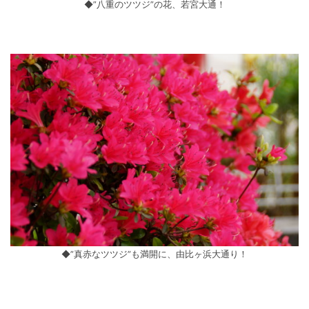
◆”八重のツツジ”の花、若宮大通！
◆”真赤なツツジ”も満開に、由比ヶ浜大通り！