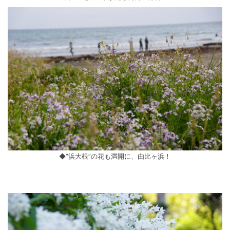
◆”浜大根”の花も満開に、由比ヶ浜！