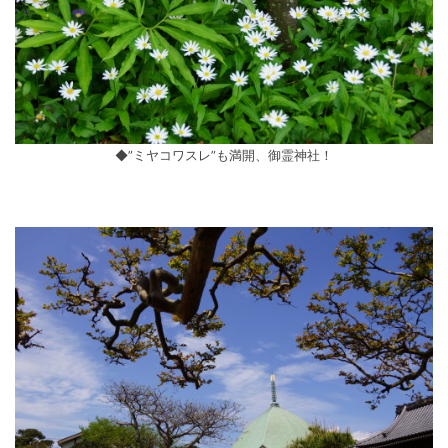
◆”ミヤコワスレ”も満開、御霊神社！