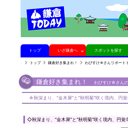
トップ
いざ鎌倉へ
スポットを探す
トップ
鎌倉好き集まれ！
わびすけ☆さんリポート
鎌倉好き集まれ！
わびすけ☆さんの鎌
☆秋深まり、”金木犀”と”秋明菊”咲く境内、円
◇秋深まり、”金木犀”と”秋明菊”咲く境内、円覚