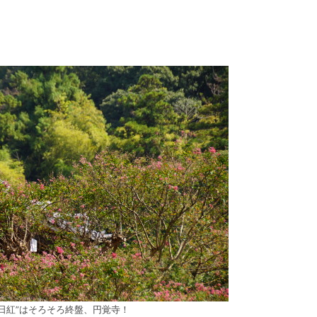
百日紅”はそろそろ終盤、円覚寺！