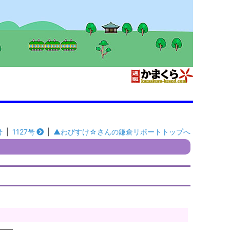
号
|
1127号
|
▲わびすけ☆さんの鎌倉リポートトップへ