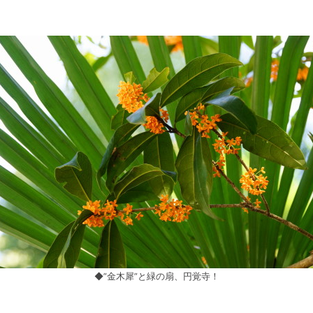
◆”金木犀”と緑の扇、円覚寺！