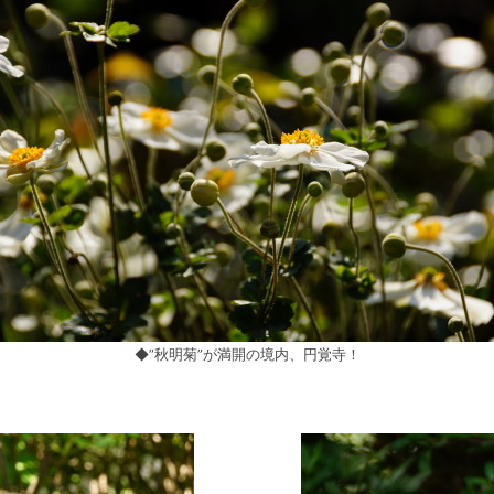
◆”秋明菊”が満開の境内、円覚寺！