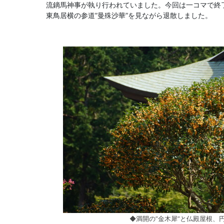
流鏑馬神事が執り行われていました。今回は一コマで終
東鳥居横の参道”曼殊沙華”を見ながら退散しました。
◆満開の”金木犀”と仏殿屋根、