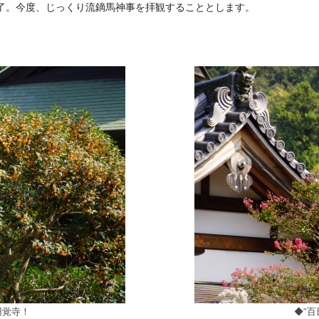
了。今度、じっくり流鏑馬神事を拝観することとします。
円覚寺！
◆”