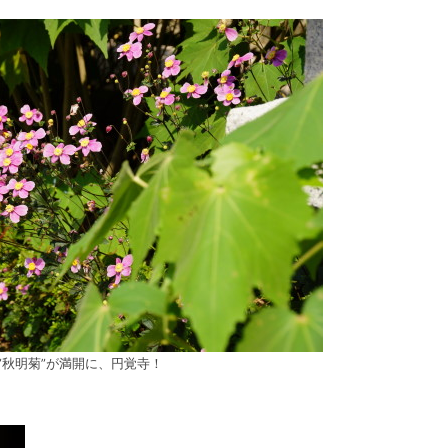
”秋明菊”が満開に、円覚寺！