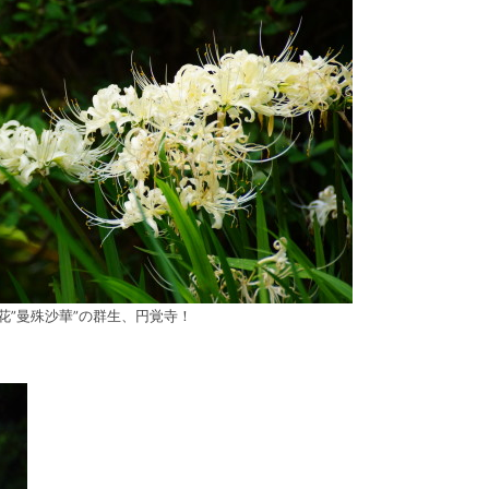
花”曼殊沙華”の群生、円覚寺！