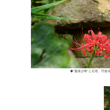
◆”曼殊沙華”と石塔、円覚