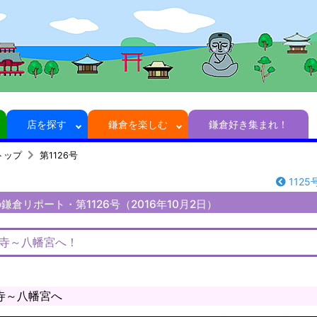
店を探す
鎌倉を楽しむ
鎌倉好き集まれ！
トップ
第1126号
1125
倉リポート・第1126号（2016年10月2日）
覚寺～八幡宮へ！
寺～八幡宮へ