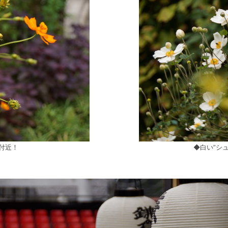
付近！
◆白い”シ