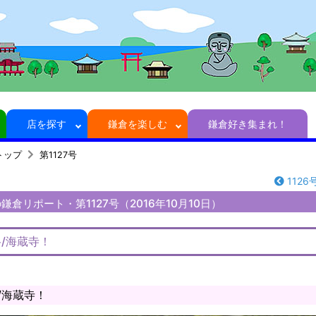
店を探す
鎌倉を楽しむ
鎌倉好き集まれ！
トップ
第1127号
1126
倉リポート・第1127号（2016年10月10日）
/海蔵寺！
/海蔵寺！