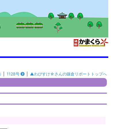
号
|
1128号
|
▲わびすけ☆さんの鎌倉リポートトップへ