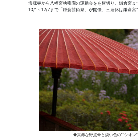
海蔵寺から八幡宮幼稚園の運動会をを横切り、鎌倉宮ま
10/1～12/7まで「鎌倉芸術祭」が開催、三連休は鎌
◆真赤な野点傘と淡い色の””シオン