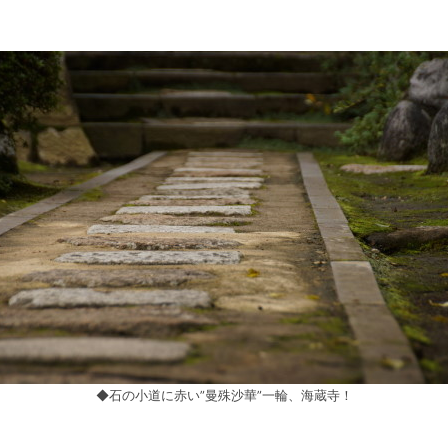
◆石の小道に赤い”曼殊沙華”一輪、海蔵寺！