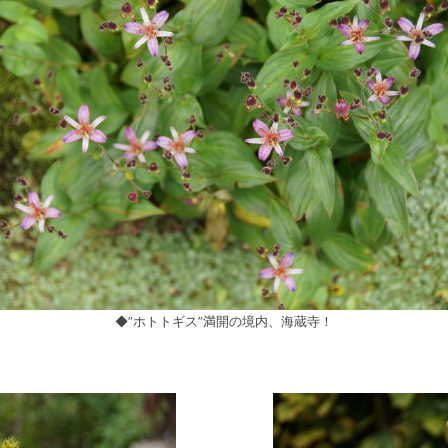
◆”ホトトギス”満開の境内、海蔵寺！