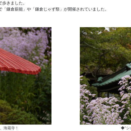
で歩きました。
倉宮で「鎌倉薪能」や「鎌倉じゃず祭」が開催されていました。
”、海蔵寺！
◆”