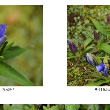
庭、海蔵寺！
◆今日は