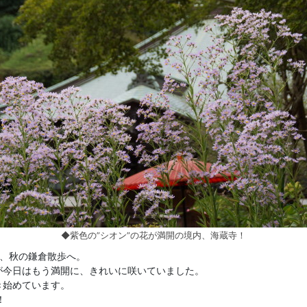
◆紫色の”シオン”の花が満開の境内、海蔵寺！
中、秋の鎌倉散歩へ。
が今日はもう満開に、きれいに咲いていました。
き始めています。
！