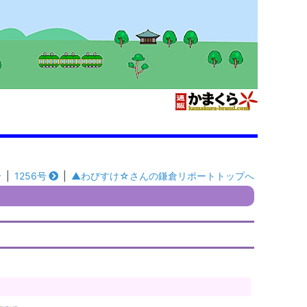
号
|
1256号
|
▲わびすけ☆さんの鎌倉リポートトップへ