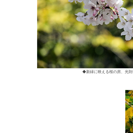
◆新緑に映える桜の房、光則