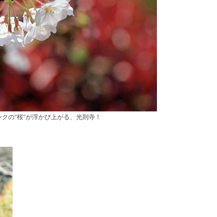
クの”桜”が浮かび上がる、光則寺！