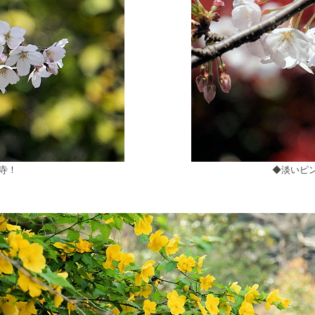
寺！
◆淡いピン