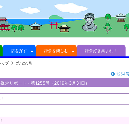
店を探す
鎌倉を楽しむ
鎌倉好き集まれ！
トップ
第1255号
1254
倉リポート・第1255号（2019年3月31日）
へ！
！