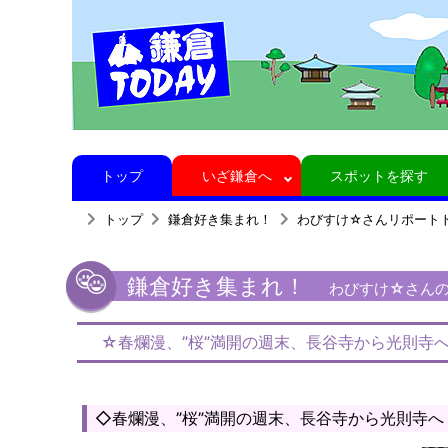
トップ
いざ鎌倉へ
スポットを探す
トップ
鎌倉好き集まれ！
わびすけ☆さんリポート
鎌倉好き集まれ！
わびすけ☆さんの鎌
☆春爛漫、”桜”満開の週末、長谷寺から光則寺
◇春爛漫、”桜”満開の週末、長谷寺から光則寺へ