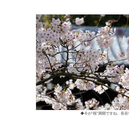
◆今が”桜”満開ですね、長谷