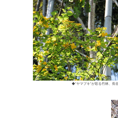
◆”ヤマブキ”が彩る竹林、長