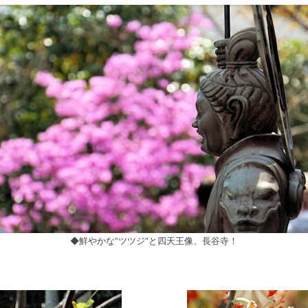
◆鮮やかな”ツツジ”と四天王像、長谷寺！