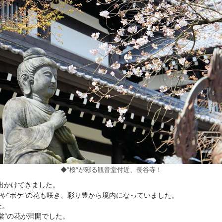
◆”桜”が彩る観音堂付近、長谷寺！
出かけてきました。
”や”ボケ”の花も咲き、彩り豊から境内になっていました。
た。
棠”の花が満開でした。