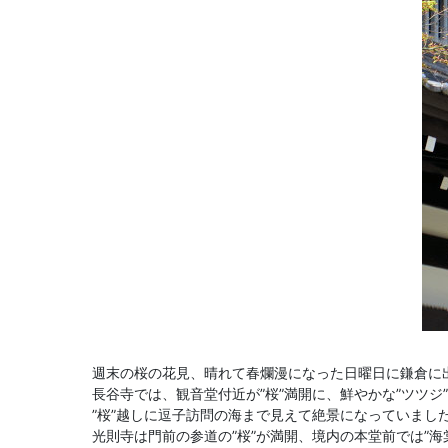
週末の桜の花見、晴れて春爛漫になった日曜日に鎌倉に
長谷寺では、観音堂付近が”桜”満開に、鮮やかな”ツツジ
”桜”越しに逗子訪問の海まで見えて絶景になっていまし
光則寺は門前の参道の”桜”が満開、境内の本堂前では”海