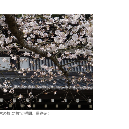
木の枝に”桜”が満開、長谷寺！