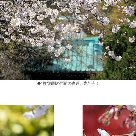
◆”桜”満開の門前の参道、光則寺！