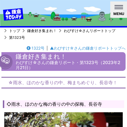
MENU
トップ
鎌倉好き集まれ！
わびすけ☆さんリポートトップ
第1323号
1322号
|
▲わびすけ☆さんの鎌倉リポートトップへ
鎌倉好き集まれ！
わびすけ☆さんの鎌倉リポート・第1323号（2023年2
月21日）
☆雨水、ほのかな香りの中、梅まちめぐり、長谷寺！
◇雨水、ほのかな梅の香りの中の探梅、長谷寺