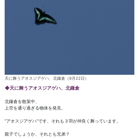
天に舞うアオスジアゲハ、北鎌倉（9月22日）
◆天に舞うアオスジアゲハ、北鎌倉
北鎌倉を散策中、
上空を通り過ぎる物体を発見。
”アオスジアゲハ”です、それも３羽が仲良く舞っています。
親子でしょうか、それとも兄弟？