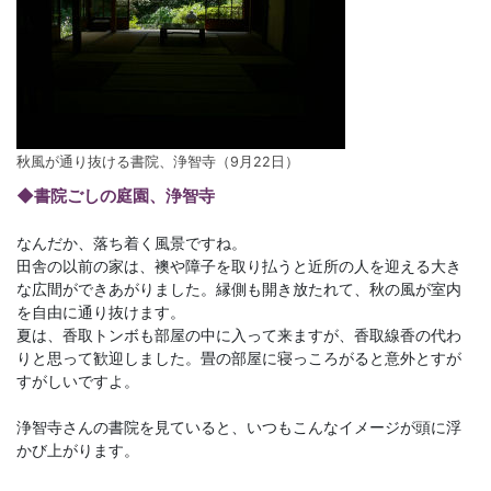
秋風が通り抜ける書院、浄智寺（9月22日）
◆書院ごしの庭園、浄智寺
なんだか、落ち着く風景ですね。
田舎の以前の家は、襖や障子を取り払うと近所の人を迎える大き
な広間ができあがりました。縁側も開き放たれて、秋の風が室内
を自由に通り抜けます。
夏は、香取トンボも部屋の中に入って来ますが、香取線香の代わ
りと思って歓迎しました。畳の部屋に寝っころがると意外とすが
すがしいですよ。
浄智寺さんの書院を見ていると、いつもこんなイメージが頭に浮
かび上がります。