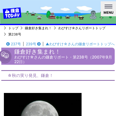
MENU
トップ
鎌倉好き集まれ！
わびすけ☆さんリポートトップ
第238号
237号
|
239号
|
▲わびすけ☆さんの鎌倉リポートトップへ
鎌倉好き集まれ！
わびすけ☆さんの鎌倉リポート・第238号（2007年9月
22日）
☆秋の実り発見、鎌倉！