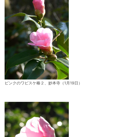
ピンクのワビスケ椿２、妙本寺（1月19日）