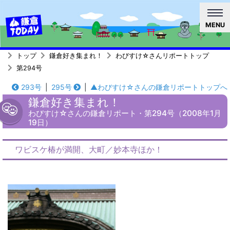
MENU
トップ
鎌倉好き集まれ！
わびすけ☆さんリポートトップ
第294号
293号
|
295号
|
▲わびすけ☆さんの鎌倉リポートトップへ
鎌倉好き集まれ！
わびすけ☆さんの鎌倉リポート・第294号（2008年1月
19日）
ワビスケ椿が満開、大町／妙本寺ほか！