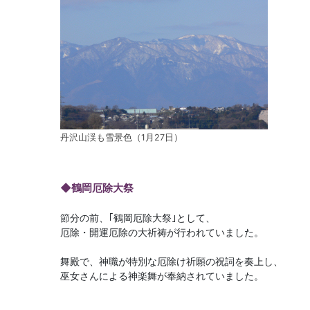
丹沢山渓も雪景色（1月27日）
◆鶴岡厄除大祭
節分の前、｢鶴岡厄除大祭｣として、
厄除・開運厄除の大祈祷が行われていました。
舞殿で、神職が特別な厄除け祈願の祝詞を奏上し、
巫女さんによる神楽舞が奉納されていました。