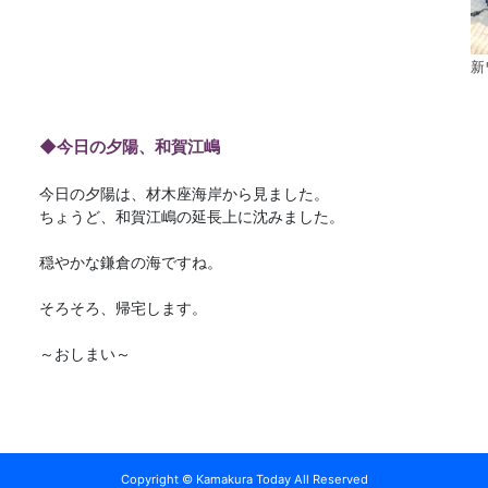
新
◆今日の夕陽、和賀江嶋
今日の夕陽は、材木座海岸から見ました。
ちょうど、和賀江嶋の延長上に沈みました。
穏やかな鎌倉の海ですね。
そろそろ、帰宅します。
～おしまい～
Copyright © Kamakura Today All Reserved