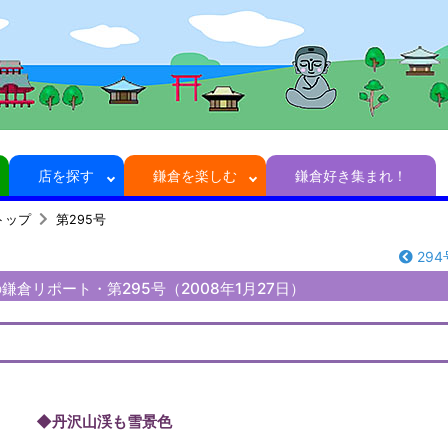
店を探す
鎌倉を楽しむ
鎌倉好き集まれ！
トップ
第295号
294
鎌倉リポート・第295号（2008年1月27日）
◆丹沢山渓も雪景色