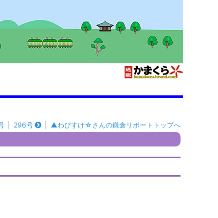
号
|
296号
|
▲わびすけ☆さんの鎌倉リポートトップへ