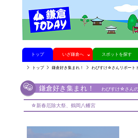
トップ
いざ鎌倉へ
スポットを探す
トップ
鎌倉好き集まれ！
わびすけ☆さんリポート
鎌倉好き集まれ！
わびすけ☆さんの
☆新春厄除大祭、鶴岡八幡宮