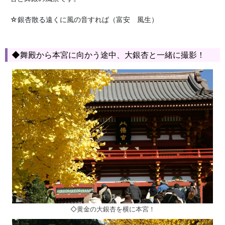
☆銀杏散る遠くに風の音すれば（富安 風生）
◆舞殿から本宮に向かう途中、大銀杏と一緒に撮影！
◇黄金の大銀杏を横に本宮！