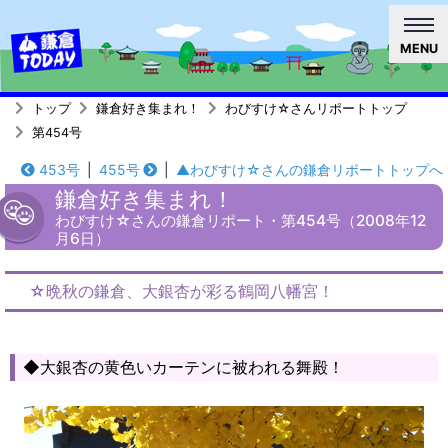
MENU
トップ
鎌倉好き集まれ！
わびすけ☆さんリポートトップ
第454号
453号
|
455号
|
▲わびすけ☆さんの鎌倉リポートトップへ
鎌倉好き集まれ！
わびすけ☆さんの鎌倉リポート・第454号（2008年12
月6日）
☆晩秋の鎌倉、大銀杏が彩る鶴岡八幡宮！
◆大銀杏の黄色いカーテンに被われる舞殿！