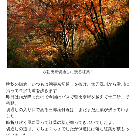
◇朝夷奈切通しに残る紅葉！
晩秋の鎌倉、いつもは朝夷奈切通しを抜け、太刀洗川から滑川に
沿って金沢街道を歩きます。
昨日は雨が降ったので今回はバスで朝比奈峠を越えて十二所まで
移動。
切通しの入り口である三郎滝付近は、まだまだ紅葉が残っていま
した。
時折り吹く風に乗って紅葉の葉が舞ってきれいでしたよ。
切通しの道は、ぐちょぐちょでしたが側道には落ち紅葉が積もっ
ていました。