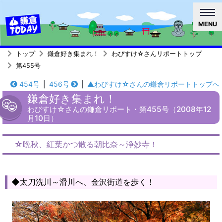
MENU
トップ
鎌倉好き集まれ！
わびすけ☆さんリポートトップ
第455号
454号
|
456号
|
▲わびすけ☆さんの鎌倉リポートトップへ
鎌倉好き集まれ！
わびすけ☆さんの鎌倉リポート・第455号（2008年12
月10日）
☆晩秋、紅葉かつ散る朝比奈～浄妙寺！
◆太刀洗川～滑川へ、金沢街道を歩く！