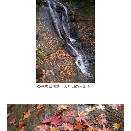
◇朝夷奈切通し入り口の三郎滝！