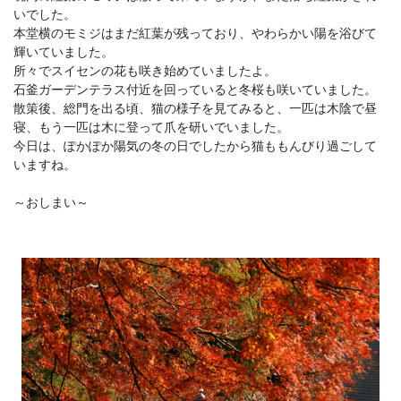
いでした。
本堂横のモミジはまだ紅葉が残っており、やわらかい陽を浴びて
輝いていました。
所々でスイセンの花も咲き始めていましたよ。
石釜ガーデンテラス付近を回っていると冬桜も咲いていました。
散策後、総門を出る頃、猫の様子を見てみると、一匹は木陰で昼
寝、もう一匹は木に登って爪を研いでいました。
今日は、ぽかぽか陽気の冬の日でしたから猫ももんびり過ごして
いますね。
～おしまい～