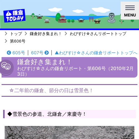
MENU
トップ
鎌倉好き集まれ！
わびすけ☆さんリポートトップ
第606号
605号
|
607号
|
▲わびすけ☆さんの鎌倉リポートトップへ
鎌倉好き集まれ！
わびすけ☆さんの鎌倉リポート・第606号（2010年2月
3日）
☆二年前の鎌倉、節分の日は雪景色！
◆雪景色の参道、北鎌倉／東慶寺！