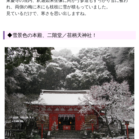
東慶寺の境内、釈迦如来坐像に向かう参道もすっかり雪に被わ
れ、両側の梅に木にも枝枝に雪が積もっていました。
見ているだけで、寒さを思い出しますね。
◆雪景色の本殿、二階堂／荏柄天神社！