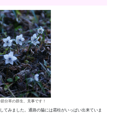
◇節分草の群生、見事です！
影してみました。通路の脇には霜柱がいっぱい出来ていま