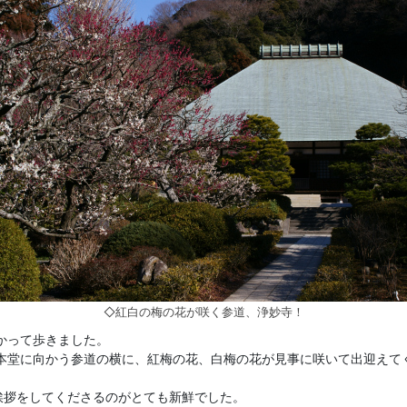
◇紅白の梅の花が咲く参道、浄妙寺！
かって歩きました。
本堂に向かう参道の横に、紅梅の花、白梅の花が見事に咲いて出迎えて
挨拶をしてくださるのがとても新鮮でした。