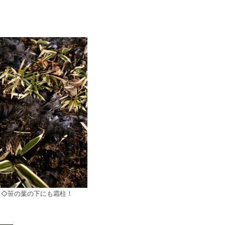
◇笹の葉の下にも霜柱！