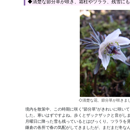
◆清楚な節分草が咲き、霜柱やツララ、残雪にも
◇清楚な花、節分草が咲きま
境内を散策中、この時期に咲く”節分草”がきれいに咲い
した。寒いはずですよね。歩くとザックザックと音がし
月曜日に降った雪も残っているとはびっくり。ツララを
鎌倉の各所で春の気配がしてきましたが、まだまだ冬な