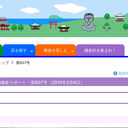
店を探す
鎌倉を楽しむ
鎌倉好き集まれ！
トップ
第607号
606
鎌倉リポート・第607号（2010年2月6日）