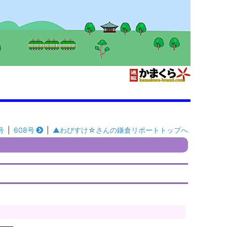
号
|
608号
|
▲わびすけ☆さんの鎌倉リポートトップへ