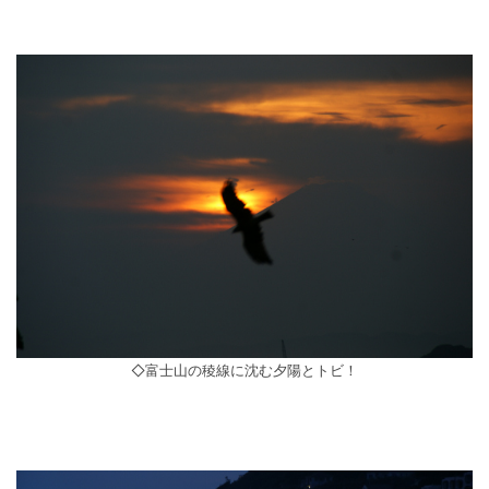
◇富士山の稜線に沈む夕陽とトビ！