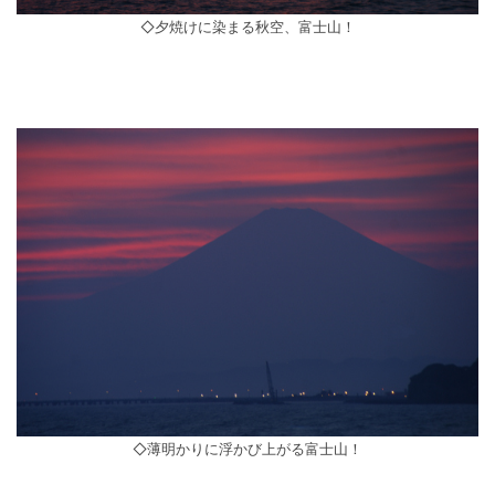
◇夕焼けに染まる秋空、富士山！
◇薄明かりに浮かび上がる富士山！