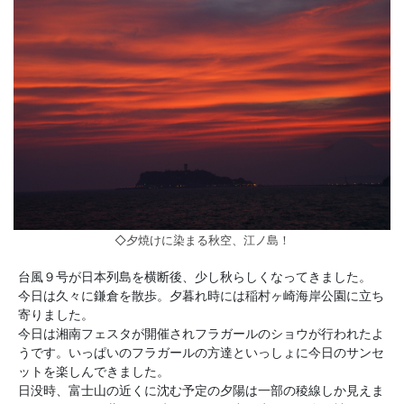
◇夕焼けに染まる秋空、江ノ島！
台風９号が日本列島を横断後、少し秋らしくなってきました。
今日は久々に鎌倉を散歩。夕暮れ時には稲村ヶ崎海岸公園に立ち
寄りました。
今日は湘南フェスタが開催されフラガールのショウが行われたよ
うです。いっぱいのフラガールの方達といっしょに今日のサンセ
ットを楽しんできました。
日没時、富士山の近くに沈む予定の夕陽は一部の稜線しか見えま