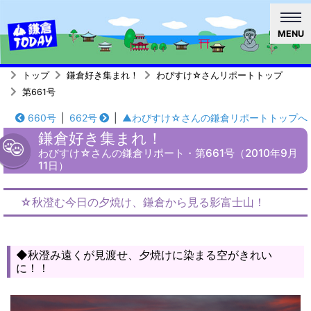
MENU
トップ
鎌倉好き集まれ！
わびすけ☆さんリポートトップ
第661号
660号
|
662号
|
▲わびすけ☆さんの鎌倉リポートトップへ
鎌倉好き集まれ！
わびすけ☆さんの鎌倉リポート・第661号（2010年9月
11日）
☆秋澄む今日の夕焼け、鎌倉から見る影富士山！
◆秋澄み遠くが見渡せ、夕焼けに染まる空がきれい
に！！