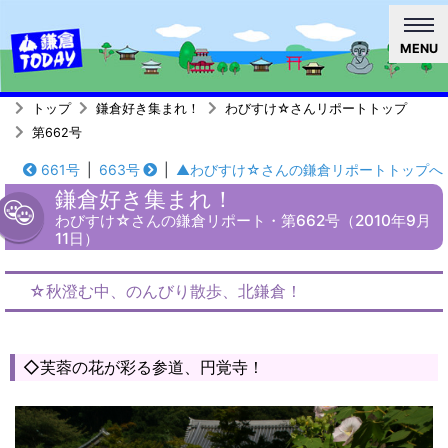
MENU
トップ
鎌倉好き集まれ！
わびすけ☆さんリポートトップ
第662号
661号
|
663号
|
▲わびすけ☆さんの鎌倉リポートトップへ
鎌倉好き集まれ！
わびすけ☆さんの鎌倉リポート・第662号（2010年9月
11日）
☆秋澄む中、のんびり散歩、北鎌倉！
◇芙蓉の花が彩る参道、円覚寺！