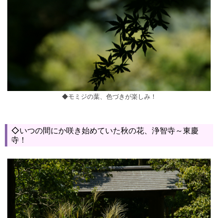
◆モミジの葉、色づきが楽しみ！
◇いつの間にか咲き始めていた秋の花、浄智寺～東慶
寺！