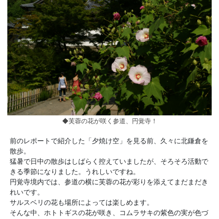
◆芙蓉の花が咲く参道、円覚寺！
前のレポートで紹介した「夕焼け空」を見る前、久々に北鎌倉を
散歩。
猛暑で日中の散歩はしばらく控えていましたが、そろそろ活動で
きる季節になりました。うれしいですね。
円覚寺境内では、参道の横に芙蓉の花が彩りを添えてまだまだき
れいです。
サルスベリの花も場所によっては楽しめます。
そんな中、ホトトギスの花が咲き、コムラサキの紫色の実が色づ