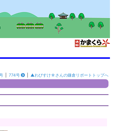
2号
|
774号
|
▲わびすけ☆さんの鎌倉リポートトップへ