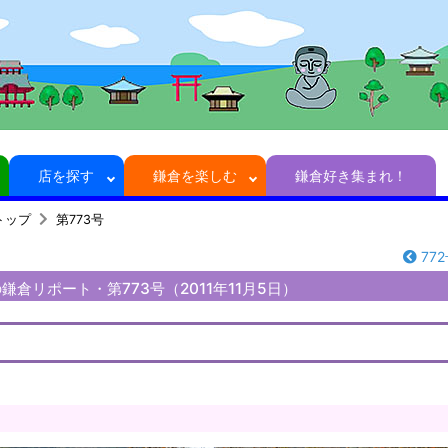
店を探す
鎌倉を楽しむ
鎌倉好き集まれ！
トップ
第773号
77
倉リポート・第773号（2011年11月5日）