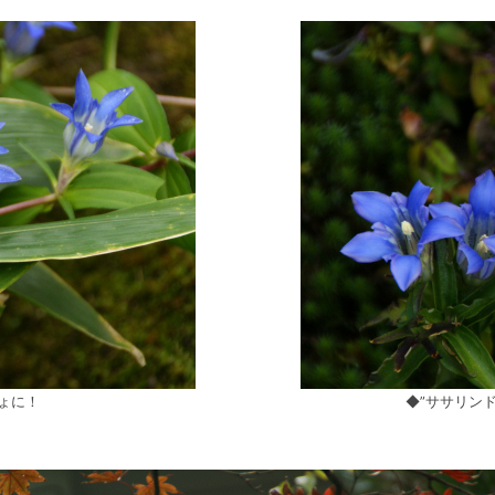
ょに！
◆”ササリン