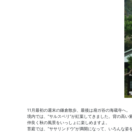
11月最初の週末の鎌倉散歩、最後は扇ガ谷の海蔵寺へ。
境内では、”サルスベリ”が紅葉してきました。背の高い
仲良く秋の風景をいっしょに楽しめますよ。
苔庭では、”ササリンドウ”が満開になって、いろんな姿