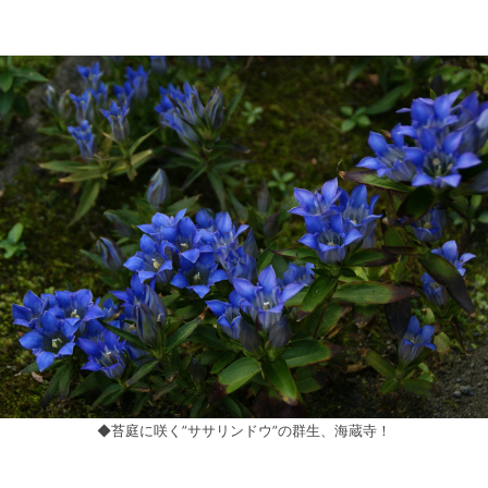
◆苔庭に咲く”ササリンドウ”の群生、海蔵寺！