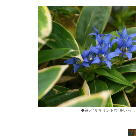
◆笹と”ササリンドウ”をいっし