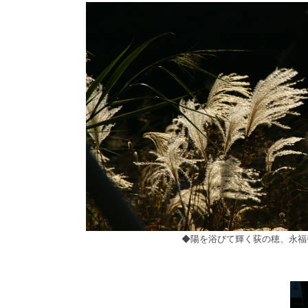
◆陽を浴びて輝く荻の穂、永福