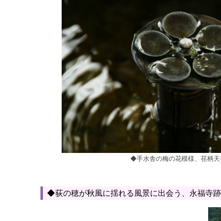
◆手水舎の梅の花模様、荏柄天
◆荻の穂が秋風に揺れる風景に出会う、永福寺跡