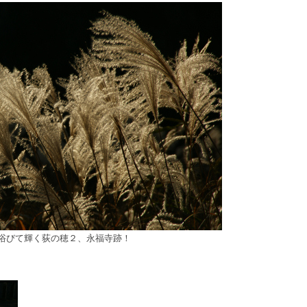
浴びて輝く荻の穂２、永福寺跡！