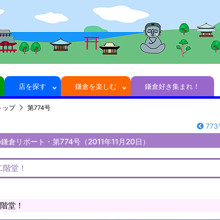
店を探す
鎌倉を楽しむ
鎌倉好き集まれ！
トップ
第774号
773
倉リポート・第774号（2011年11月20日）
二階堂！
階堂！