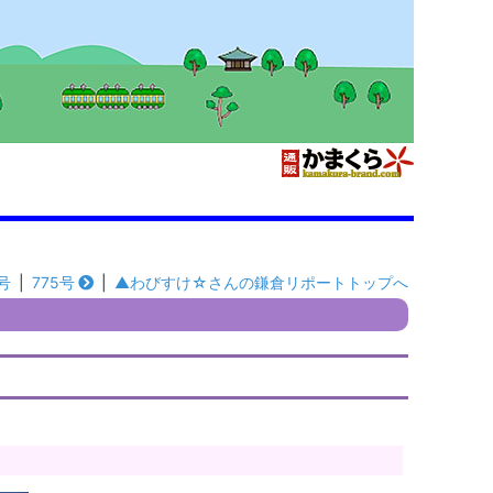
号
|
775号
|
▲わびすけ☆さんの鎌倉リポートトップへ