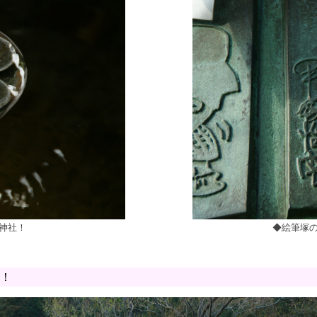
神社！
◆絵筆塚
！