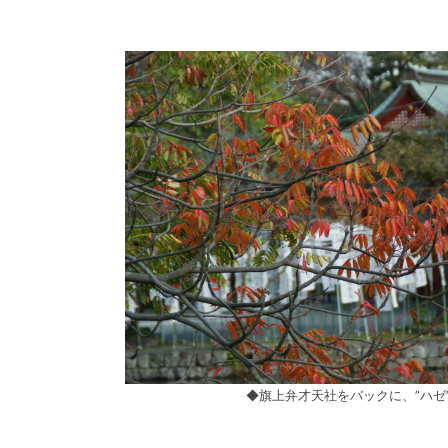
◆旗上弁才天社をバックに、”ハゼ