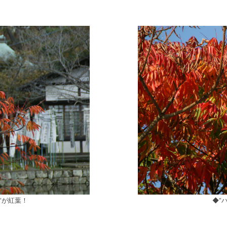
”が紅葉！
◆”