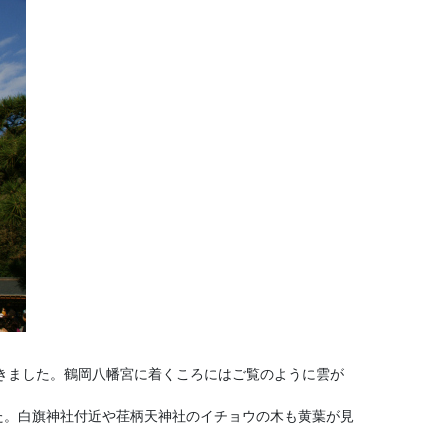
きました。鶴岡八幡宮に着くころにはご覧のように雲が
た。白旗神社付近や荏柄天神社のイチョウの木も黄葉が見