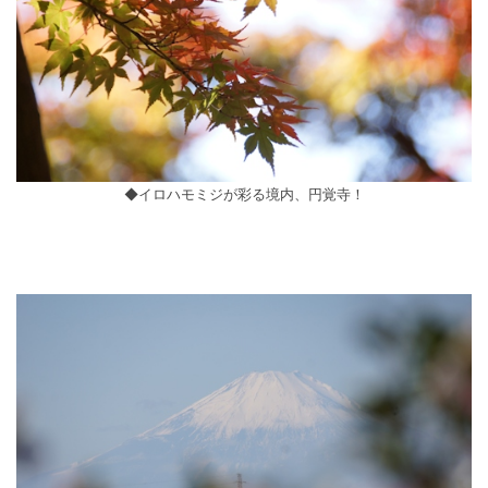
◆イロハモミジが彩る境内、円覚寺！