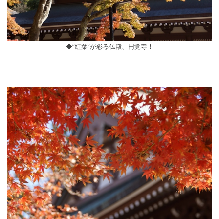
◆”紅葉”が彩る仏殿、円覚寺！