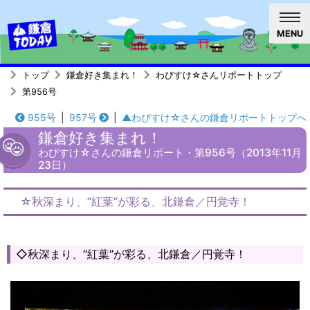
MENU
トップ
鎌倉好き集まれ！
わびすけ☆さんリポートトップ
第956号
955号
|
957号
|
▲わびすけ☆さんの鎌倉リポートトップへ
鎌倉好き集まれ！
わびすけ☆さんの鎌倉リポート・第956号（2013年11月
23日）
☆秋深まり、”紅葉”が彩る、北鎌倉／円覚寺！
◇秋深まり、”紅葉”が彩る、北鎌倉／円覚寺！