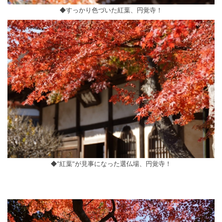
◆すっかり色づいた紅葉、円覚寺！
◆”紅葉”が見事になった選仏場、円覚寺！