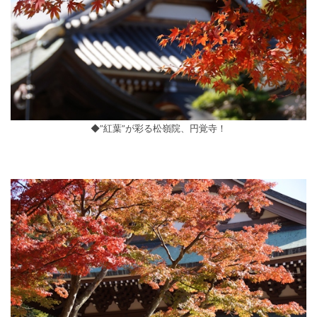
◆”紅葉”が彩る松嶺院、円覚寺！