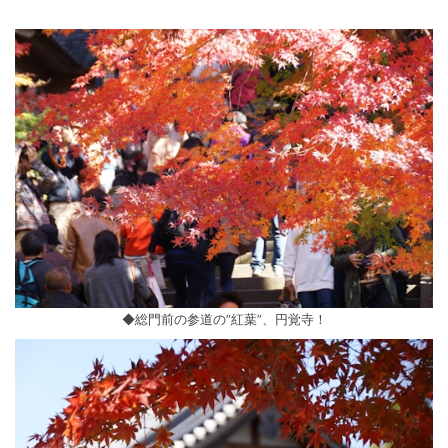
◆総門前の参道の”紅葉”、円覚寺！