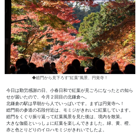
◆総門から見下ろす”紅葉”風景、円覚寺！
今日は勤労感謝の日、小春日和で紅葉が見ごろになったとの知ら
せが届いたので、今月２回目の北鎌倉へ。
北鎌倉の駅は早朝から人でいっぱいです。まずは円覚寺へ！
総門前の参道の石段付近は、モミジがきれいに紅葉しています。
総門をくぐり振り返って紅葉風景を見た後は、境内を散策。
大きな伽藍といっしょに紅葉を楽しんできました。緑、黄、橙、
赤と色とりどりのイロハモミジがきれいでしたよ。