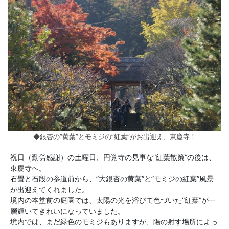
◆銀杏の”黄葉”とモミジの”紅葉”がお出迎え、東慶寺！
祝日（勤労感謝）の土曜日、円覚寺の見事な”紅葉散策”の後は、
東慶寺へ。
石畳と石段の参道前から、”大銀杏の黄葉”と”モミジの紅葉”風景
が出迎えてくれました。
境内の本堂前の庭園では、太陽の光を浴びて色づいた”紅葉”が一
層輝いてきれいになっていました。
境内では、まだ緑色のモミジもありますが、陽の射す場所によっ