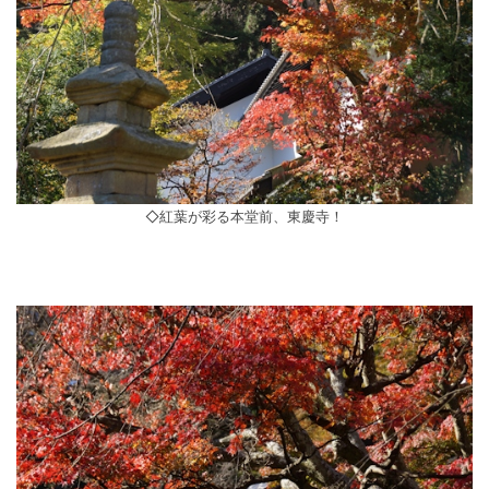
◇紅葉が彩る本堂前、東慶寺！