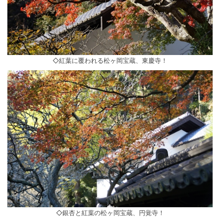
◇紅葉に覆われる松ヶ岡宝蔵、東慶寺！
◇銀杏と紅葉の松ヶ岡宝蔵、円覚寺！