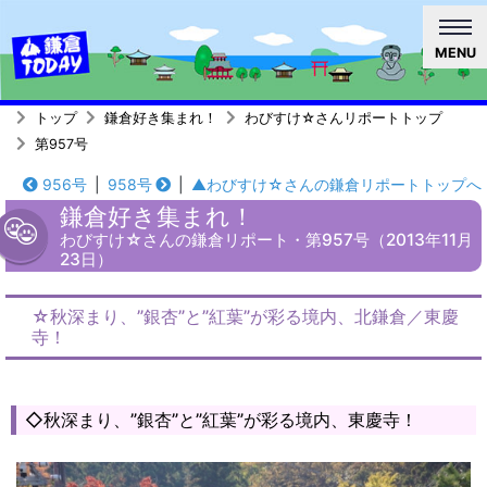
MENU
トップ
鎌倉好き集まれ！
わびすけ☆さんリポートトップ
第957号
956号
|
958号
|
▲わびすけ☆さんの鎌倉リポートトップへ
鎌倉好き集まれ！
わびすけ☆さんの鎌倉リポート・第957号（2013年11月
23日）
☆秋深まり、”銀杏”と”紅葉”が彩る境内、北鎌倉／東慶
寺！
◇秋深まり、”銀杏”と”紅葉”が彩る境内、東慶寺！