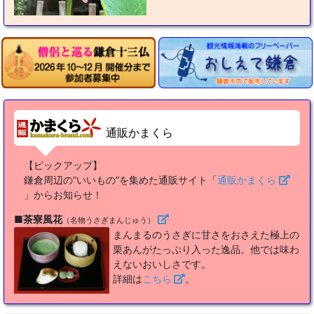
通販かまくら
【ピックアップ】
鎌倉周辺の“いいもの”を集めた通販サイト「
通販かまくら
」からお知らせ！
■茶寮風花
（名物うさぎまんじゅう）
まんまるのうさぎに甘さをおさえた極上の
栗あんがたっぷり入った逸品。他では味わ
えないおいしさです。
詳細は
こちら
。