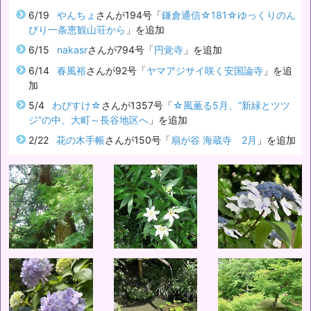
6/19
やんちょ
さんが194号「
鎌倉通信☆181☆ゆっくりのん
びり一条恵観山荘から
」を追加
6/15
nakasr
さんが794号「
円覚寺
」を追加
6/14
春風裕
さんが92号「
ヤマアジサイ咲く安国論寺
」を追
加
5/4
わびすけ☆
さんが1357号「
☆風薫る5月、”新緑とツツ
ジ”の中、大町～長谷地区へ
」を追加
2/22
花の木手帳
さんが150号「
扇が谷 海蔵寺 2月
」を追加