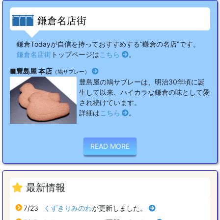
鎌倉名店街
鎌倉Todayが自信を持っておすすめする“鎌倉の名店”です。
鎌倉名店街
トップページは
こちら
。
■豊島屋 本店
（鳩サブレー）
豊島屋の鳩サブレーは、明治30年頃に誕
生して以来、ハイカラな鎌倉の味として愛
され続けています。
詳細は
こちら
。
READ MORE
最新情報
7/23
くずきりみのわ
が更新しました。