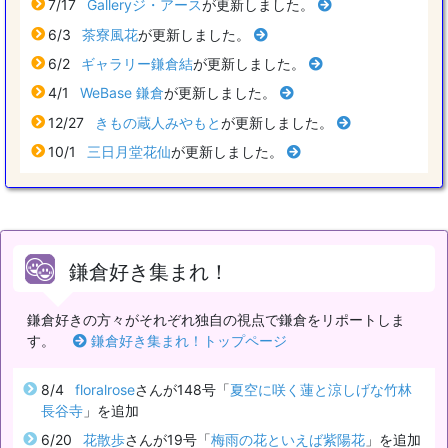
7/17
Galleryジ・アース
が更新しました。
6/3
茶寮風花
が更新しました。
6/2
ギャラリー鎌倉結
が更新しました。
4/1
WeBase 鎌倉
が更新しました。
12/27
きもの蔵人みやもと
が更新しました。
10/1
三日月堂花仙
が更新しました。
鎌倉好き集まれ！
鎌倉好きの方々がそれぞれ独自の視点で鎌倉をリポートしま
す。
鎌倉好き集まれ！トップページ
8/4
floralrose
さんが148号「
夏空に咲く蓮と涼しげな竹林
長谷寺
」を追加
6/20
花散歩
さんが19号「
梅雨の花といえば紫陽花
」を追加