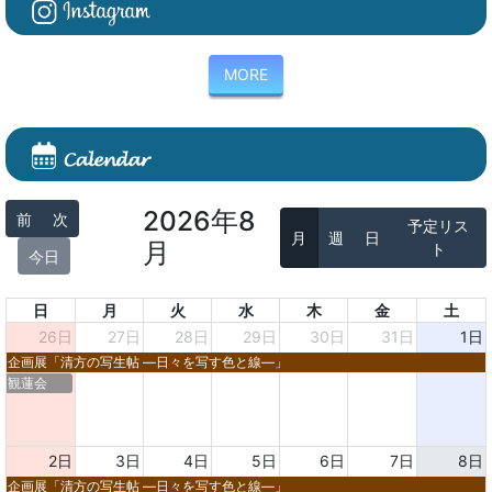
MORE
2026年8
前
次
予定リス
月
週
日
月
ト
今日
日
月
火
水
木
金
土
26日
27日
28日
29日
30日
31日
1日
企画展「清方の写生帖 ―日々を写す色と線―」
観蓮会
2日
3日
4日
5日
6日
7日
8日
企画展「清方の写生帖 ―日々を写す色と線―」