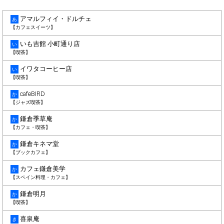
アマルフィイ・ドルチェ
あ
【カフェスイーツ】
いも吉館 小町通り店
い
【喫茶】
イワタコーヒー店
い
【喫茶】
cafeBIRD
か
【ジャズ喫茶】
鎌倉季草庵
か
【カフェ・喫茶】
鎌倉キネマ堂
か
【ブックカフェ】
カフェ鎌倉美学
か
【スペイン料理・カフェ】
鎌倉明月
か
【喫茶】
喜泉庵
き