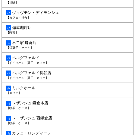
【甘味】
ヴィヴモン・ディモンシュ
び
【カフェ・洋食】
備屋珈琲店
び
【喫茶】
不二家 鎌倉店
ふ
【洋菓子・ケーキ】
ベルグフェルド
べ
【ドイツパン・菓子・カフェ】
ベルグフェルド長谷店
べ
【ドイツパン・菓子・カフェ】
ミルクホール
み
【カフェ】
レザンジュ 鎌倉本店
れ
【喫茶・ケーキ】
レ・ザンジュ 西鎌倉店
れ
【喫茶・ケーキ】
カフェ・ロンディーノ
ろ