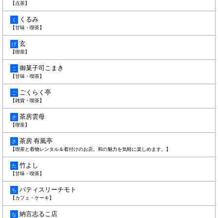
【点茶】
くるみ
く
【甘味・喫茶】
玄
げ
【喫茶】
御菓子司こまき
こ
【甘味・喫茶】
ごくらく亭
ご
【雑貨・喫茶】
茶房雲母
さ
【喫茶】
茶房 有風亭
さ
【喫茶と着物レンタル＆着付けのお店。和の魅力を気軽に楽しめます。】
竹よし
た
【甘味・喫茶】
パティスリーチモト
ち
【カフェ・ケーキ】
納言志るこ店
な