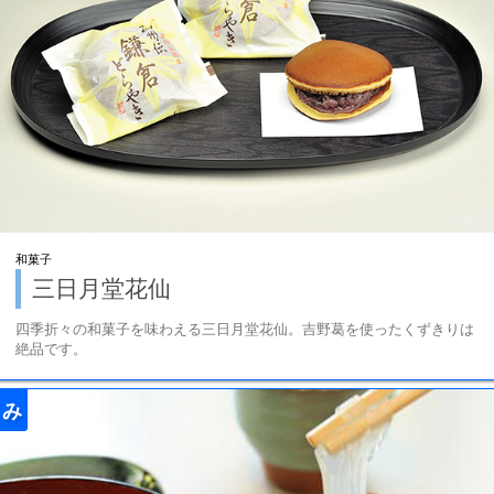
和菓子
三日月堂花仙
四季折々の和菓子を味わえる三日月堂花仙。吉野葛を使ったくずきりは
絶品です。
み