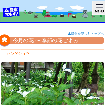
MENU
▲鎌倉を楽しむトップへ
今月の花 〜 季節の花ごよみ
ハンゲショウ