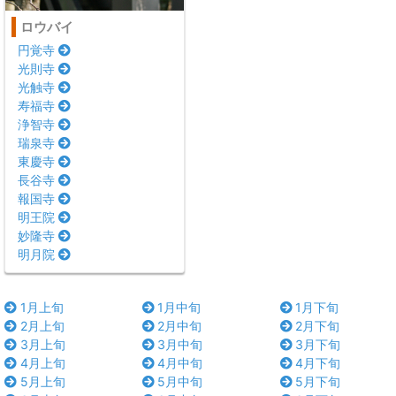
ロウバイ
円覚寺
光則寺
光触寺
寿福寺
浄智寺
瑞泉寺
東慶寺
長谷寺
報国寺
明王院
妙隆寺
明月院
1月上旬
1月中旬
1月下旬
2月上旬
2月中旬
2月下旬
3月上旬
3月中旬
3月下旬
4月上旬
4月中旬
4月下旬
5月上旬
5月中旬
5月下旬