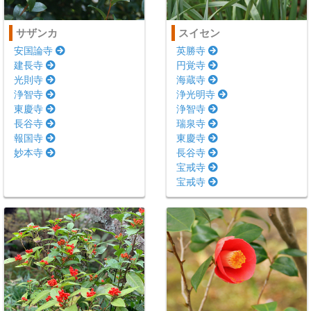
サザンカ
スイセン
安国論寺
英勝寺
建長寺
円覚寺
光則寺
海蔵寺
浄智寺
浄光明寺
東慶寺
浄智寺
長谷寺
瑞泉寺
報国寺
東慶寺
妙本寺
長谷寺
宝戒寺
宝戒寺