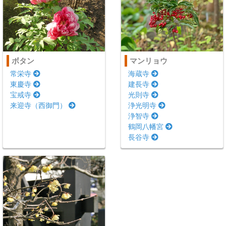
ボタン
マンリョウ
常栄寺
海蔵寺
東慶寺
建長寺
宝戒寺
光則寺
来迎寺（西御門）
浄光明寺
浄智寺
鶴岡八幡宮
長谷寺