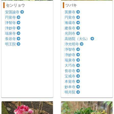
センリョウ
ツバキ
安国論寺
英勝寺
円覚寺
円覚寺
浄智寺
海蔵寺
浄妙寺
建長寺
瑞泉寺
光則寺
長谷寺
高徳院（大仏）
明王院
浄光明寺
浄智寺
浄妙寺
瑞泉寺
大巧寺
長谷寺
宝戒寺
本覚寺
妙本寺
明月院